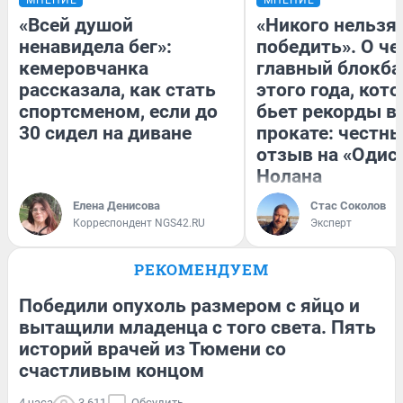
«Всей душой
«Никого нельзя
ненавидела бег»:
победить». О ч
кемеровчанка
главный блокба
рассказала, как стать
этого года, кот
спортсменом, если до
бьет рекорды в
30 сидел на диване
прокате: честн
отзыв на «Одис
Нолана
Елена Денисова
Стас Соколов
Корреспондент NGS42.RU
Эксперт
РЕКОМЕНДУЕМ
Победили опухоль размером с яйцо и
вытащили младенца с того света. Пять
историй врачей из Тюмени со
счастливым концом
4 часа
3 611
Обсудить