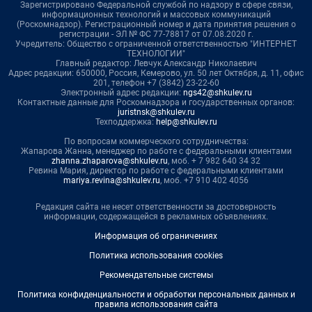
Зарегистрировано Федеральной службой по надзору в сфере связи,
информационных технологий и массовых коммуникаций
(Роскомнадзор). Регистрационный номер и дата принятия решения о
регистрации - ЭЛ № ФС 77-78817 от 07.08.2020 г.
Учредитель: Общество с ограниченной ответственностью "ИНТЕРНЕТ
ТЕХНОЛОГИИ"
Главный редактор: Левчук Александр Николаевич
Адрес редакции: 650000, Россия, Кемерово, ул. 50 лет Октября, д. 11, офис
201, телефон +7 (3842) 23-22-60
Электронный адрес редакции:
ngs42@shkulev.ru
Контактные данные для Роскомнадзора и государственных органов:
juristnsk@shkulev.ru
Техподдержка:
help@shkulev.ru
По вопросам коммерческого сотрудничества:
Жапарова Жанна, менеджер по работе с федеральными клиентами
zhanna.zhaparova@shkulev.ru
, моб. + 7 982 640 34 32
Ревина Мария, директор по работе с федеральными клиентами
mariya.revina@shkulev.ru
, моб. +7 910 402 4056
Редакция сайта не несет ответственности за достоверность
информации, содержащейся в рекламных объявлениях.
Информация об ограничениях
Политика использования cookies
Рекомендательные системы
Политика конфиденциальности и обработки персональных данных и
правила использования сайта