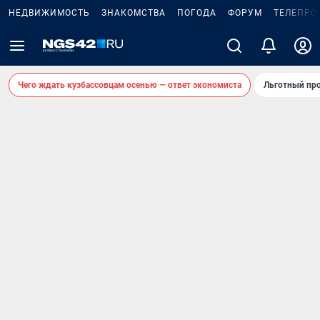
НЕДВИЖИМОСТЬ
ЗНАКОМСТВА
ПОГОДА
ФОРУМ
ТЕЛЕПРО
Чего ждать кузбассовцам осенью — ответ экономиста
Льготный про