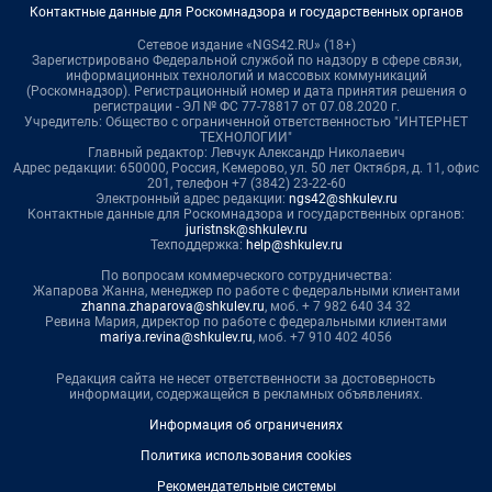
Контактные данные для Роскомнадзора и государственных органов
Сетевое издание «NGS42.RU» (18+)
Зарегистрировано Федеральной службой по надзору в сфере связи,
информационных технологий и массовых коммуникаций
(Роскомнадзор). Регистрационный номер и дата принятия решения о
регистрации - ЭЛ № ФС 77-78817 от 07.08.2020 г.
Учредитель: Общество с ограниченной ответственностью "ИНТЕРНЕТ
ТЕХНОЛОГИИ"
Главный редактор: Левчук Александр Николаевич
Адрес редакции: 650000, Россия, Кемерово, ул. 50 лет Октября, д. 11, офис
201, телефон +7 (3842) 23-22-60
Электронный адрес редакции:
ngs42@shkulev.ru
Контактные данные для Роскомнадзора и государственных органов:
juristnsk@shkulev.ru
Техподдержка:
help@shkulev.ru
По вопросам коммерческого сотрудничества:
Жапарова Жанна, менеджер по работе с федеральными клиентами
zhanna.zhaparova@shkulev.ru
, моб. + 7 982 640 34 32
Ревина Мария, директор по работе с федеральными клиентами
mariya.revina@shkulev.ru
, моб. +7 910 402 4056
Редакция сайта не несет ответственности за достоверность
информации, содержащейся в рекламных объявлениях.
Информация об ограничениях
Политика использования cookies
Рекомендательные системы