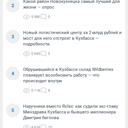
Какой район Новокузнецка самый лучший для
2
жизни — опрос
5 980
5
Новый логистический центр за 2 млрд рублей и
3
мост для него отстроят в Кузбассе —
подробности
5 945
5
Обрушившийся в Кузбассе склад Wildberries
4
планирует возобновить работу — что
происходит внутри
5 118
8
Наручники вместо Rolex: как судили экс-главу
5
Минздрава Кузбасса и бывшего миллионера
Дмитрия Беглова
4 618
15