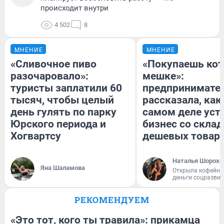
происходит внутри
4 502
8
МНЕНИЕ
МНЕНИЕ
«Сливочное пиво
«Покупаешь кот
разочаровало»:
мешке»:
туристы заплатили 60
предпринимате
тысяч, чтобы целый
рассказала, как
день гулять по парку
самом деле уст
Юрского периода и
бизнес со скла
Хогвартсу
дешевых товар
Наталья Шорохо
Яна Шаламова
Открыла кофейну
деньги соцразви
РЕКОМЕНДУЕМ
«Это тот, кого ты травила»: прикамца