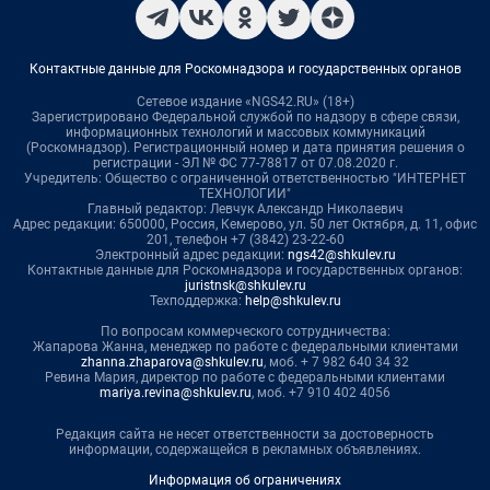
Контактные данные для Роскомнадзора и государственных органов
Сетевое издание «NGS42.RU» (18+)
Зарегистрировано Федеральной службой по надзору в сфере связи,
информационных технологий и массовых коммуникаций
(Роскомнадзор). Регистрационный номер и дата принятия решения о
регистрации - ЭЛ № ФС 77-78817 от 07.08.2020 г.
Учредитель: Общество с ограниченной ответственностью "ИНТЕРНЕТ
ТЕХНОЛОГИИ"
Главный редактор: Левчук Александр Николаевич
Адрес редакции: 650000, Россия, Кемерово, ул. 50 лет Октября, д. 11, офис
201, телефон +7 (3842) 23-22-60
Электронный адрес редакции:
ngs42@shkulev.ru
Контактные данные для Роскомнадзора и государственных органов:
juristnsk@shkulev.ru
Техподдержка:
help@shkulev.ru
По вопросам коммерческого сотрудничества:
Жапарова Жанна, менеджер по работе с федеральными клиентами
zhanna.zhaparova@shkulev.ru
, моб. + 7 982 640 34 32
Ревина Мария, директор по работе с федеральными клиентами
mariya.revina@shkulev.ru
, моб. +7 910 402 4056
Редакция сайта не несет ответственности за достоверность
информации, содержащейся в рекламных объявлениях.
Информация об ограничениях