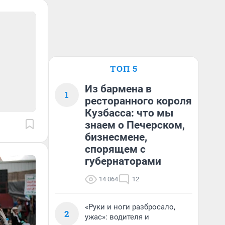
ТОП 5
Из бармена в
1
ресторанного короля
Кузбасса: что мы
знаем о Печерском,
бизнесмене,
спорящем с
губернаторами
14 064
12
«Руки и ноги разбросало,
2
ужас»: водителя и