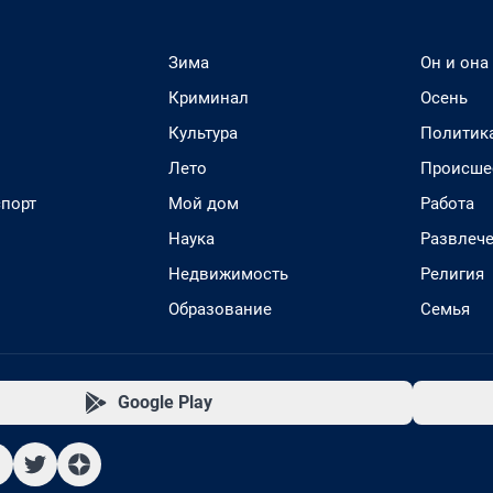
Зима
Он и она
Криминал
Осень
Культура
Политик
Лето
Происше
спорт
Мой дом
Работа
Наука
Развлеч
Недвижимость
Религия
Образование
Семья
Google Play