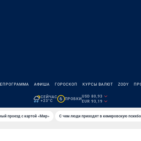
ЛЕПРОГРАММА
АФИША
ГОРОСКОП
КУРСЫ ВАЛЮТ
ZODY
ПР
USD 80,93
СЕЙЧАС
6
ПРОБКИ
+23°C
EUR 93,19
ный проезд с картой «Мир»
С чем люди приходят в кемеровскую психб