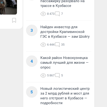
пассажирку разорвало на
трассе в Кузбассе
8 473
7
Найден инвестор для
3
достройки Крапивинской
ГЭС в Кузбассе — зам Шойгу
6 444
35
Какой район Новокузнецка
4
самый лучший для жизни —
опрос
5 867
5
Новый логистический центр
5
за 2 млрд рублей и мост для
него отстроят в Кузбассе —
подробности