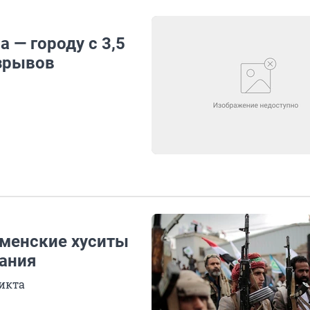
 — городу с 3,5
зрывов
еменские хуситы
тания
икта