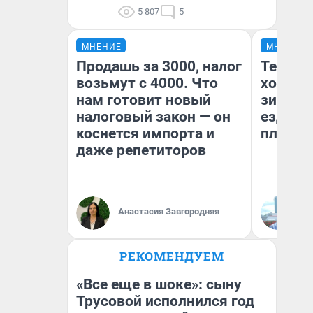
5 807
5
МНЕНИЕ
МНЕНИЕ
Продашь за 3000, налог
Тепло 
возьмут с 4000. Что
холодн
нам готовит новый
зимой.
налоговый закон — он
ездит н
коснется импорта и
плюсы 
даже репетиторов
Анастасия Завгородняя
Д
РЕКОМЕНДУЕМ
«Все еще в шоке»: сыну
Трусовой исполнился год