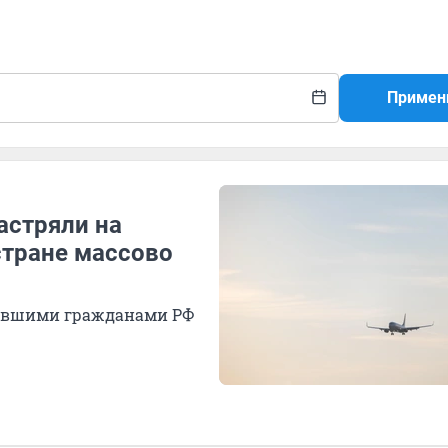
Примен
астряли на
стране массово
трявшими гражданами РФ