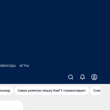
ОМОКОДЫ
ИГРЫ
ольницу
Самую разбитую общагу КемГУ отремонтируют
Сожительни