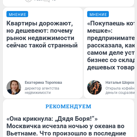
МНЕНИЕ
МНЕНИЕ
Квартиры дорожают,
«Покупаешь кот
но дешевеют: почему
мешке»:
рынок недвижимости
предпринимате
сейчас такой странный
рассказала, как
самом деле уст
бизнес со скла
дешевых товар
Екатерина Торопова
Наталья Шорохо
директор агентства
Открыла кофейну
недвижимости
деньги соцразви
РЕКОМЕНДУЕМ
«Она крикнула: „Дядя Боря!“»
Москвичка исчезла ночью у океана во
Вьетнаме. Что произошло в последние