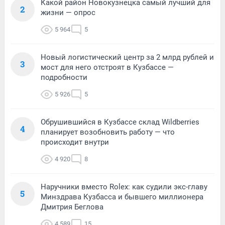
Какой район Новокузнецка самый лучший для
2
жизни — опрос
5 964
5
Новый логистический центр за 2 млрд рублей и
3
мост для него отстроят в Кузбассе —
подробности
5 926
5
Обрушившийся в Кузбассе склад Wildberries
4
планирует возобновить работу — что
происходит внутри
4 920
8
Наручники вместо Rolex: как судили экс-главу
5
Минздрава Кузбасса и бывшего миллионера
Дмитрия Беглова
4 589
15