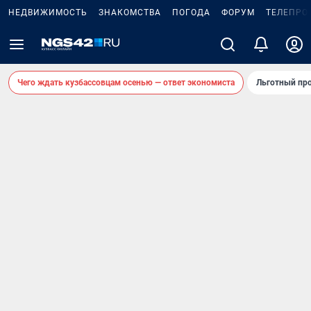
НЕДВИЖИМОСТЬ
ЗНАКОМСТВА
ПОГОДА
ФОРУМ
ТЕЛЕПРО
Чего ждать кузбассовцам осенью — ответ экономиста
Льготный про