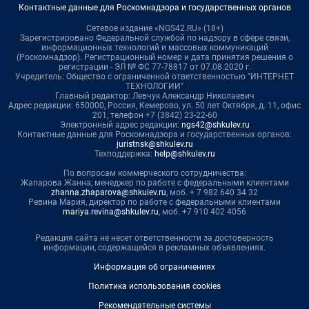
Контактные данные для Роскомнадзора и государственных органов
Сетевое издание «NGS42.RU» (18+)
Зарегистрировано Федеральной службой по надзору в сфере связи,
информационных технологий и массовых коммуникаций
(Роскомнадзор). Регистрационный номер и дата принятия решения о
регистрации - ЭЛ № ФС 77-78817 от 07.08.2020 г.
Учредитель: Общество с ограниченной ответственностью "ИНТЕРНЕТ
ТЕХНОЛОГИИ"
Главный редактор: Левчук Александр Николаевич
Адрес редакции: 650000, Россия, Кемерово, ул. 50 лет Октября, д. 11, офис
201, телефон +7 (3842) 23-22-60
Электронный адрес редакции:
ngs42@shkulev.ru
Контактные данные для Роскомнадзора и государственных органов:
juristnsk@shkulev.ru
Техподдержка:
help@shkulev.ru
По вопросам коммерческого сотрудничества:
Жапарова Жанна, менеджер по работе с федеральными клиентами
zhanna.zhaparova@shkulev.ru
, моб. + 7 982 640 34 32
Ревина Мария, директор по работе с федеральными клиентами
mariya.revina@shkulev.ru
, моб. +7 910 402 4056
Редакция сайта не несет ответственности за достоверность
информации, содержащейся в рекламных объявлениях.
Информация об ограничениях
Политика использования cookies
Рекомендательные системы