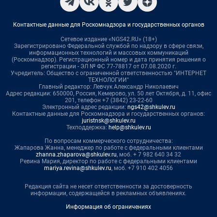
Контактные данные для Роскомнадзора и государственных органов
Сетевое издание «NGS42.RU» (18+)
Зарегистрировано Федеральной службой по надзору в сфере связи,
информационных технологий и массовых коммуникаций
(Роскомнадзор). Регистрационный номер и дата принятия решения о
регистрации - ЭЛ № ФС 77-78817 от 07.08.2020 г.
Учредитель: Общество с ограниченной ответственностью "ИНТЕРНЕТ
ТЕХНОЛОГИИ"
Главный редактор: Левчук Александр Николаевич
Адрес редакции: 650000, Россия, Кемерово, ул. 50 лет Октября, д. 11, офис
201, телефон +7 (3842) 23-22-60
Электронный адрес редакции:
ngs42@shkulev.ru
Контактные данные для Роскомнадзора и государственных органов:
juristnsk@shkulev.ru
Техподдержка:
help@shkulev.ru
По вопросам коммерческого сотрудничества:
Жапарова Жанна, менеджер по работе с федеральными клиентами
zhanna.zhaparova@shkulev.ru
, моб. + 7 982 640 34 32
Ревина Мария, директор по работе с федеральными клиентами
mariya.revina@shkulev.ru
, моб. +7 910 402 4056
Редакция сайта не несет ответственности за достоверность
информации, содержащейся в рекламных объявлениях.
Информация об ограничениях