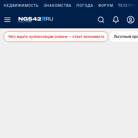
НЕДВИЖИМОСТЬ
ЗНАКОМСТВА
ПОГОДА
ФОРУМ
ТЕЛЕПРО
Чего ждать кузбассовцам осенью — ответ экономиста
Льготный про