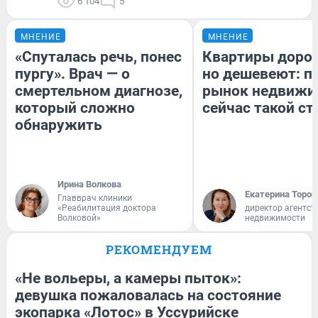
6 104
5
МНЕНИЕ
МНЕНИЕ
«Спуталась речь, понес
Квартиры доро
пургу». Врач — о
но дешевеют: п
смертельном диагнозе,
рынок недвижи
который сложно
сейчас такой с
обнаружить
Ирина Волкова
Екатерина Тороп
Главврач клиники
«Реабилитация доктора
директор агентст
Волковой»
недвижимости
РЕКОМЕНДУЕМ
«Не вольеры, а камеры пыток»:
девушка пожаловалась на состояние
экопарка «Лотос» в Уссурийске