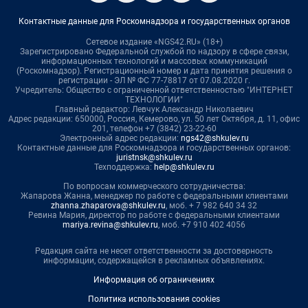
Контактные данные для Роскомнадзора и государственных органов
Сетевое издание «NGS42.RU» (18+)
Зарегистрировано Федеральной службой по надзору в сфере связи,
информационных технологий и массовых коммуникаций
(Роскомнадзор). Регистрационный номер и дата принятия решения о
регистрации - ЭЛ № ФС 77-78817 от 07.08.2020 г.
Учредитель: Общество с ограниченной ответственностью "ИНТЕРНЕТ
ТЕХНОЛОГИИ"
Главный редактор: Левчук Александр Николаевич
Адрес редакции: 650000, Россия, Кемерово, ул. 50 лет Октября, д. 11, офис
201, телефон +7 (3842) 23-22-60
Электронный адрес редакции:
ngs42@shkulev.ru
Контактные данные для Роскомнадзора и государственных органов:
juristnsk@shkulev.ru
Техподдержка:
help@shkulev.ru
По вопросам коммерческого сотрудничества:
Жапарова Жанна, менеджер по работе с федеральными клиентами
zhanna.zhaparova@shkulev.ru
, моб. + 7 982 640 34 32
Ревина Мария, директор по работе с федеральными клиентами
mariya.revina@shkulev.ru
, моб. +7 910 402 4056
Редакция сайта не несет ответственности за достоверность
информации, содержащейся в рекламных объявлениях.
Информация об ограничениях
Политика использования cookies