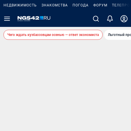
НЕДВИЖИМОСТЬ
ЗНАКОМСТВА
ПОГОДА
ФОРУМ
ТЕЛЕПРО
Чего ждать кузбассовцам осенью — ответ экономиста
Льготный про