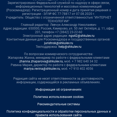
Зарегистрировано Федеральной службой по надзору в сфере связи,
информационных технологий и массовых коммуникаций
(Роскомнадзор). Регистрационный номер и дата принятия решения о
регистрации - ЭЛ № ФС 77-78817 от 07.08.2020 г.
Учредитель: Общество с ограниченной ответственностью "ИНТЕРНЕТ
ТЕХНОЛОГИИ"
Главный редактор: Левчук Александр Николаевич
Адрес редакции: 650000, Россия, Кемерово, ул. 50 лет Октября, д. 11, офис
201, телефон +7 (3842) 23-22-60
Электронный адрес редакции:
ngs42@shkulev.ru
Контактные данные для Роскомнадзора и государственных органов:
juristnsk@shkulev.ru
Техподдержка:
help@shkulev.ru
По вопросам коммерческого сотрудничества:
Жапарова Жанна, менеджер по работе с федеральными клиентами
zhanna.zhaparova@shkulev.ru
, моб. + 7 982 640 34 32
Ревина Мария, директор по работе с федеральными клиентами
mariya.revina@shkulev.ru
, моб. +7 910 402 4056
Редакция сайта не несет ответственности за достоверность
информации, содержащейся в рекламных объявлениях.
Информация об ограничениях
Политика использования cookies
Рекомендательные системы
Политика конфиденциальности и обработки персональных данных и
правила использования сайта