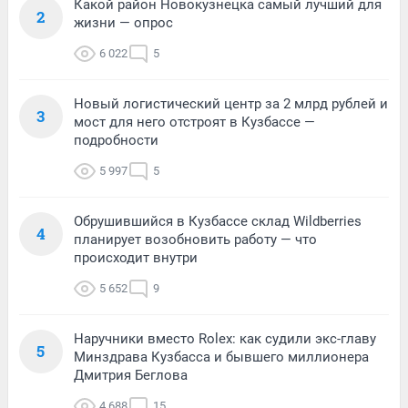
Какой район Новокузнецка самый лучший для
2
жизни — опрос
6 022
5
Новый логистический центр за 2 млрд рублей и
3
мост для него отстроят в Кузбассе —
подробности
5 997
5
Обрушившийся в Кузбассе склад Wildberries
4
планирует возобновить работу — что
происходит внутри
5 652
9
Наручники вместо Rolex: как судили экс-главу
5
Минздрава Кузбасса и бывшего миллионера
Дмитрия Беглова
4 688
15