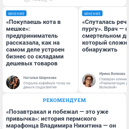
МНЕНИЕ
МНЕНИЕ
«Покупаешь кота в
«Спуталась речь
мешке»:
пургу». Врач — о
предприниматель
смертельном ди
рассказала, как на
который сложн
самом деле устроен
обнаружить
бизнес со складами
дешевых товаров
Ирина Волкова
Наталья Шорохова
Главврач клиник
Открыла кофейную точку на
«Реабилитация д
деньги соцразвития
Волковой»
РЕКОМЕНДУЕМ
«Позавтракал и побежал — это уже
привычка»: история пермского
марафонца Владимира Никитина — он