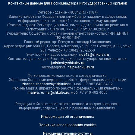
Контактные данные для Роскомнадзора и государственных органов
Сетевое издание «NGS42.RU» (18+)
Зарегистрировано Федеральной службой по надзору в сфере связи,
информационных технологий и массовых коммуникаций
(Роскомнадзор). Регистрационный номер и дата принятия решения о
регистрации - ЭЛ № ФС 77-78817 от 07.08.2020 г.
Учредитель: Общество с ограниченной ответственностью "ИНТЕРНЕТ
ТЕХНОЛОГИИ"
Главный редактор: Левчук Александр Николаевич
Адрес редакции: 650000, Россия, Кемерово, ул. 50 лет Октября, д. 11, офис
201, телефон +7 (3842) 23-22-60
Электронный адрес редакции:
ngs42@shkulev.ru
Контактные данные для Роскомнадзора и государственных органов:
juristnsk@shkulev.ru
Техподдержка:
help@shkulev.ru
По вопросам коммерческого сотрудничества:
Жапарова Жанна, менеджер по работе с федеральными клиентами
zhanna.zhaparova@shkulev.ru
, моб. + 7 982 640 34 32
Ревина Мария, директор по работе с федеральными клиентами
mariya.revina@shkulev.ru
, моб. +7 910 402 4056
Редакция сайта не несет ответственности за достоверность
информации, содержащейся в рекламных объявлениях.
Информация об ограничениях
Политика использования cookies
Рекомендательные системы