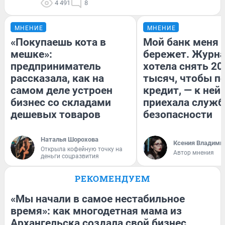
4 491
8
МНЕНИЕ
МНЕНИЕ
«Покупаешь кота в
Мой банк меня
мешке»:
бережет. Журн
предприниматель
хотела снять 20
рассказала, как на
тысяч, чтобы п
самом деле устроен
кредит, — к ней
бизнес со складами
приехала служб
дешевых товаров
безопасности
Наталья Шорохова
Ксения Владими
Открыла кофейную точку на
Автор мнения
деньги соцразвития
РЕКОМЕНДУЕМ
«Мы начали в самое нестабильное
время»: как многодетная мама из
Архангельска создала свой бизнес