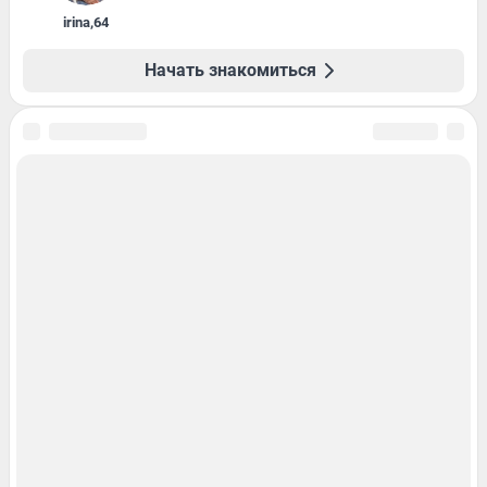
irina
,
64
Начать знакомиться