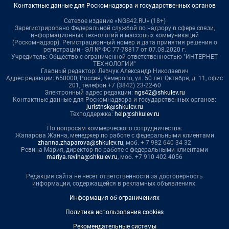
Контактные данные для Роскомнадзора и государственных органов
Сетевое издание «NGS42.RU» (18+)
Зарегистрировано Федеральной службой по надзору в сфере связи,
информационных технологий и массовых коммуникаций
(Роскомнадзор). Регистрационный номер и дата принятия решения о
регистрации - ЭЛ № ФС 77-78817 от 07.08.2020 г.
Учредитель: Общество с ограниченной ответственностью "ИНТЕРНЕТ
ТЕХНОЛОГИИ"
Главный редактор: Левчук Александр Николаевич
Адрес редакции: 650000, Россия, Кемерово, ул. 50 лет Октября, д. 11, офис
201, телефон +7 (3842) 23-22-60
Электронный адрес редакции:
ngs42@shkulev.ru
Контактные данные для Роскомнадзора и государственных органов:
juristnsk@shkulev.ru
Техподдержка:
help@shkulev.ru
По вопросам коммерческого сотрудничества:
Жапарова Жанна, менеджер по работе с федеральными клиентами
zhanna.zhaparova@shkulev.ru
, моб. + 7 982 640 34 32
Ревина Мария, директор по работе с федеральными клиентами
mariya.revina@shkulev.ru
, моб. +7 910 402 4056
Редакция сайта не несет ответственности за достоверность
информации, содержащейся в рекламных объявлениях.
Информация об ограничениях
Политика использования cookies
Рекомендательные системы