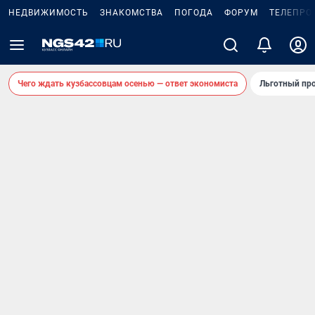
НЕДВИЖИМОСТЬ
ЗНАКОМСТВА
ПОГОДА
ФОРУМ
ТЕЛЕПРО
Чего ждать кузбассовцам осенью — ответ экономиста
Льготный про