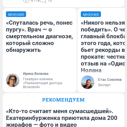
4 718
15
МНЕНИЕ
МНЕНИЕ
«Спуталась речь, понес
«Никого нельзя
пургу». Врач — о
победить». О ч
смертельном диагнозе,
главный блокба
который сложно
этого года, кот
обнаружить
бьет рекорды в
прокате: честн
отзыв на «Одис
Нолана
Ирина Волкова
Главврач клиники
Стас Соколов
«Реабилитация доктора
Эксперт
Волковой»
РЕКОМЕНДУЕМ
«Кто-то считает меня сумасшедшей».
Екатеринбурженка приютила дома 200
жирафов — фото и видео