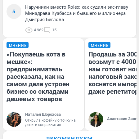
Наручники вместо Rolex: как судили экс-главу
5
Минздрава Кузбасса и бывшего миллионера
Дмитрия Беглова
4 962
15
МНЕНИЕ
МНЕНИЕ
«Покупаешь кота в
Продашь за 3000
мешке»:
возьмут с 4000.
предприниматель
нам готовит но
рассказала, как на
налоговый зако
самом деле устроен
коснется импор
бизнес со складами
даже репетитор
дешевых товаров
Наталья Шорохова
Анастасия Завг
Открыла кофейную точку на
деньги соцразвития
РЕКОМЕНДУЕМ