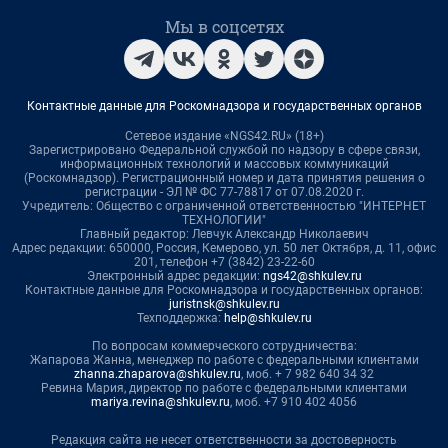
Мы в соцсетях
Контактные данные для Роскомнадзора и государственных органов
Сетевое издание «NGS42.RU» (18+)
Зарегистрировано Федеральной службой по надзору в сфере связи,
информационных технологий и массовых коммуникаций
(Роскомнадзор). Регистрационный номер и дата принятия решения о
регистрации - ЭЛ № ФС 77-78817 от 07.08.2020 г.
Учредитель: Общество с ограниченной ответственностью "ИНТЕРНЕТ
ТЕХНОЛОГИИ"
Главный редактор: Левчук Александр Николаевич
Адрес редакции: 650000, Россия, Кемерово, ул. 50 лет Октября, д. 11, офис
201, телефон +7 (3842) 23-22-60
Электронный адрес редакции:
ngs42@shkulev.ru
Контактные данные для Роскомнадзора и государственных органов:
juristnsk@shkulev.ru
Техподдержка:
help@shkulev.ru
По вопросам коммерческого сотрудничества:
Жапарова Жанна, менеджер по работе с федеральными клиентами
zhanna.zhaparova@shkulev.ru
, моб. + 7 982 640 34 32
Ревина Мария, директор по работе с федеральными клиентами
mariya.revina@shkulev.ru
, моб. +7 910 402 4056
Редакция сайта не несет ответственности за достоверность