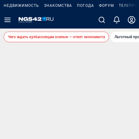
НЕДВИЖИМОСТЬ
ЗНАКОМСТВА
ПОГОДА
ФОРУМ
ТЕЛЕПРО
Чего ждать кузбассовцам осенью — ответ экономиста
Льготный про