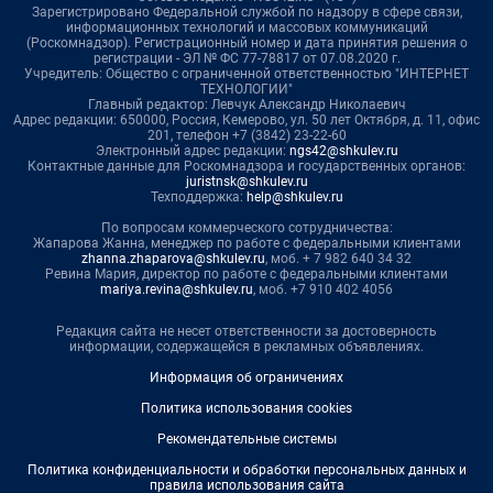
Зарегистрировано Федеральной службой по надзору в сфере связи,
информационных технологий и массовых коммуникаций
(Роскомнадзор). Регистрационный номер и дата принятия решения о
регистрации - ЭЛ № ФС 77-78817 от 07.08.2020 г.
Учредитель: Общество с ограниченной ответственностью "ИНТЕРНЕТ
ТЕХНОЛОГИИ"
Главный редактор: Левчук Александр Николаевич
Адрес редакции: 650000, Россия, Кемерово, ул. 50 лет Октября, д. 11, офис
201, телефон +7 (3842) 23-22-60
Электронный адрес редакции:
ngs42@shkulev.ru
Контактные данные для Роскомнадзора и государственных органов:
juristnsk@shkulev.ru
Техподдержка:
help@shkulev.ru
По вопросам коммерческого сотрудничества:
Жапарова Жанна, менеджер по работе с федеральными клиентами
zhanna.zhaparova@shkulev.ru
, моб. + 7 982 640 34 32
Ревина Мария, директор по работе с федеральными клиентами
mariya.revina@shkulev.ru
, моб. +7 910 402 4056
Редакция сайта не несет ответственности за достоверность
информации, содержащейся в рекламных объявлениях.
Информация об ограничениях
Политика использования cookies
Рекомендательные системы
Политика конфиденциальности и обработки персональных данных и
правила использования сайта