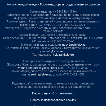
Контактные данные для Роскомнадзора и государственных органов
Сетевое издание «NGS42.RU» (18+)
Зарегистрировано Федеральной службой по надзору в сфере связи,
информационных технологий и массовых коммуникаций
(Роскомнадзор). Регистрационный номер и дата принятия решения о
регистрации - ЭЛ № ФС 77-78817 от 07.08.2020 г.
Учредитель: Общество с ограниченной ответственностью "ИНТЕРНЕТ
ТЕХНОЛОГИИ"
Главный редактор: Левчук Александр Николаевич
Адрес редакции: 650000, Россия, Кемерово, ул. 50 лет Октября, д. 11, офис
201, телефон +7 (3842) 23-22-60
Электронный адрес редакции:
ngs42@shkulev.ru
Контактные данные для Роскомнадзора и государственных органов:
juristnsk@shkulev.ru
Техподдержка:
help@shkulev.ru
По вопросам коммерческого сотрудничества:
Жапарова Жанна, менеджер по работе с федеральными клиентами
zhanna.zhaparova@shkulev.ru
, моб. + 7 982 640 34 32
Ревина Мария, директор по работе с федеральными клиентами
mariya.revina@shkulev.ru
, моб. +7 910 402 4056
Редакция сайта не несет ответственности за достоверность
информации, содержащейся в рекламных объявлениях.
Информация об ограничениях
Политика использования cookies