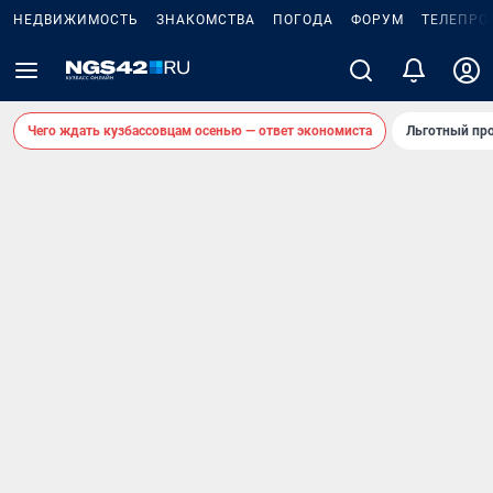
НЕДВИЖИМОСТЬ
ЗНАКОМСТВА
ПОГОДА
ФОРУМ
ТЕЛЕПРО
Чего ждать кузбассовцам осенью — ответ экономиста
Льготный про