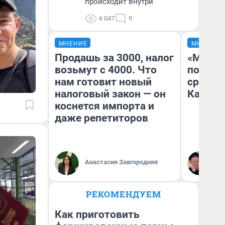
происходит внутри
6 047
9
МНЕНИЕ
МНЕНИЕ
Продашь за 3000, налог
«Машин
возьмут с 4000. Что
полете
нам готовит новый
сравни
налоговый закон — он
Казахс
коснется импорта и
даже репетиторов
Анастасия Завгородняя
Ан
РЕКОМЕНДУЕМ
Как приготовить