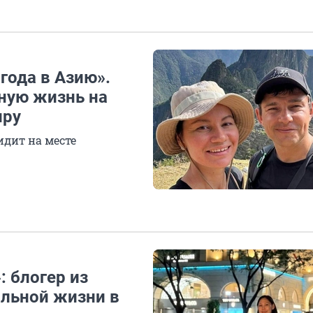
года в Азию».
ную жизнь на
иру
идит на месте
: блогер из
альной жизни в