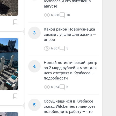
Кузбасса и его жителей в
августе
6 888
10
Какой район Новокузнецка
3
самый лучший для жизни —
опрос
6 067
5
Новый логистический центр
4
за 2 млрд рублей и мост для
него отстроят в Кузбассе —
подробности
6 054
5
Обрушившийся в Кузбассе
5
склад Wildberries планирует
возобновить работу — что