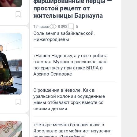
фаршированные перцы —
простой рецепт от
жительницы Барнаула
17 часов
8 092
5
Соль земли забайкальской.
Нижегородцевы
«Нашел Наденьку, а у нее пробита
голова». Мужчина рассказал, как
потерял жену при атаке БПЛА в
Архипо-Осиповке
С рождения в неволе. Как в
уральской колонии осужденные
мамы отбывают срок вместе со
своими детьми
«Четыре месяца больничных»: в
Ярославле автомобилист изувечил