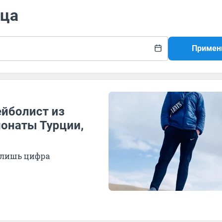
ица
Примен
ейболист из
ионаты Турции,
о лишь цифра