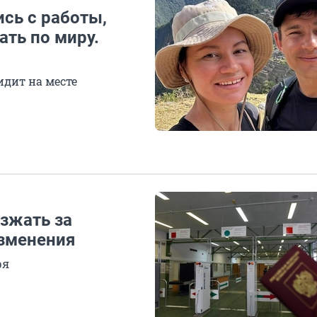
ись с работы,
ть по миру.
идит на месте
зжать за
изменения
ря