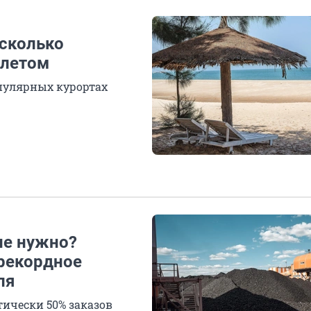
 сколько
 летом
опулярных курортах
не нужно?
 рекордное
ля
ически 50% заказов