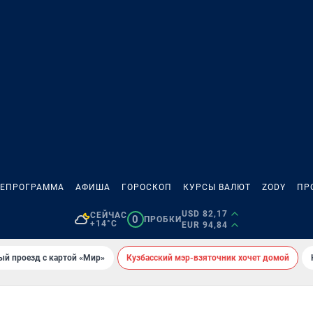
ЛЕПРОГРАММА
АФИША
ГОРОСКОП
КУРСЫ ВАЛЮТ
ZODY
ПР
USD 82,17
СЕЙЧАС
0
ПРОБКИ
+14°C
EUR 94,84
ый проезд с картой «Мир»
Кузбасский мэр-взяточник хочет домой