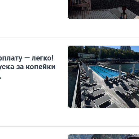
рплату — легко!
уска за копейки
ь