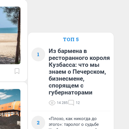
ТОП 5
Из бармена в
1
ресторанного короля
Кузбасса: что мы
знаем о Печерском,
бизнесмене,
спорящем с
губернаторами
14 285
12
«Плохо, как никогда до
2
этого»: таролог о судьбе