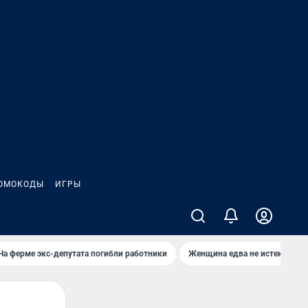
ОМОКОДЫ
ИГРЫ
На ферме экс-депутата погибли работники
Женщина едва не истекла кро