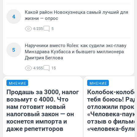
Какой район Новокузнецка самый лучший для
4
жизни — опрос
6 235
5
Наручники вместо Rolex: как судили экс-главу
5
Минздрава Кузбасса и бывшего миллионера
Дмитрия Беглова
4 955
15
МНЕНИЕ
МНЕНИЕ
Продашь за 3000, налог
Колобок-колобо
возьмут с 4000. Что
тебя боюсь! Рад
нам готовит новый
отложили прок
налоговый закон — он
«Человека-паук
коснется импорта и
отзыв о фильме
даже репетиторов
«человека-булк