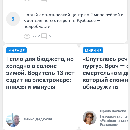
Новый логистический центр за 2 млрд рублей и
5
мост для него отстроят в Кузбассе —
подробности
5 764
5
МНЕНИЕ
МНЕНИЕ
Тепло для бюджета, но
«Спуталась речь
холодно в салоне
пургу». Врач — о
зимой. Водитель 13 лет
смертельном ди
ездит на электрокаре:
который сложн
плюсы и минусы
обнаружить
Ирина Волкова
Главврач клиник
Денис Дедюхин
«Реабилитация д
Волковой»