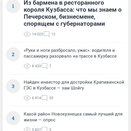
Из бармена в ресторанного
1
короля Кузбасса: что мы знаем о
Печерском, бизнесмене,
спорящем с губернаторами
14 023
12
«Руки и ноги разбросало, ужас»: водителя и
2
пассажирку разорвало на трассе в Кузбассе
8 433
7
Найден инвестор для достройки Крапивинской
3
ГЭС в Кузбассе — зам Шойгу
6 414
35
Какой район Новокузнецка самый лучший для
4
жизни — опрос
5 837
5