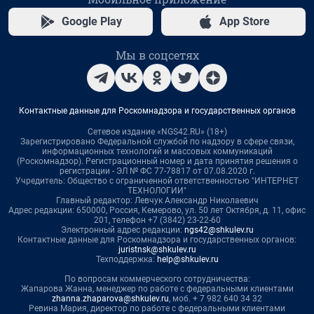
Google Play
App Store
Мы в соцсетях
Контактные данные для Роскомнадзора и государственных органов
Сетевое издание «NGS42.RU» (18+)
Зарегистрировано Федеральной службой по надзору в сфере связи,
информационных технологий и массовых коммуникаций
(Роскомнадзор). Регистрационный номер и дата принятия решения о
регистрации - ЭЛ № ФС 77-78817 от 07.08.2020 г.
Учредитель: Общество с ограниченной ответственностью "ИНТЕРНЕТ
ТЕХНОЛОГИИ"
Главный редактор: Левчук Александр Николаевич
Адрес редакции: 650000, Россия, Кемерово, ул. 50 лет Октября, д. 11, офис
201, телефон +7 (3842) 23-22-60
Электронный адрес редакции:
ngs42@shkulev.ru
Контактные данные для Роскомнадзора и государственных органов:
juristnsk@shkulev.ru
Техподдержка:
help@shkulev.ru
По вопросам коммерческого сотрудничества:
Жапарова Жанна, менеджер по работе с федеральными клиентами
zhanna.zhaparova@shkulev.ru
, моб. + 7 982 640 34 32
Ревина Мария, директор по работе с федеральными клиентами