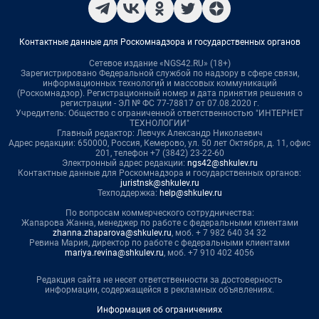
Контактные данные для Роскомнадзора и государственных органов
Сетевое издание «NGS42.RU» (18+)
Зарегистрировано Федеральной службой по надзору в сфере связи,
информационных технологий и массовых коммуникаций
(Роскомнадзор). Регистрационный номер и дата принятия решения о
регистрации - ЭЛ № ФС 77-78817 от 07.08.2020 г.
Учредитель: Общество с ограниченной ответственностью "ИНТЕРНЕТ
ТЕХНОЛОГИИ"
Главный редактор: Левчук Александр Николаевич
Адрес редакции: 650000, Россия, Кемерово, ул. 50 лет Октября, д. 11, офис
201, телефон +7 (3842) 23-22-60
Электронный адрес редакции:
ngs42@shkulev.ru
Контактные данные для Роскомнадзора и государственных органов:
juristnsk@shkulev.ru
Техподдержка:
help@shkulev.ru
По вопросам коммерческого сотрудничества:
Жапарова Жанна, менеджер по работе с федеральными клиентами
zhanna.zhaparova@shkulev.ru
, моб. + 7 982 640 34 32
Ревина Мария, директор по работе с федеральными клиентами
mariya.revina@shkulev.ru
, моб. +7 910 402 4056
Редакция сайта не несет ответственности за достоверность
информации, содержащейся в рекламных объявлениях.
Информация об ограничениях