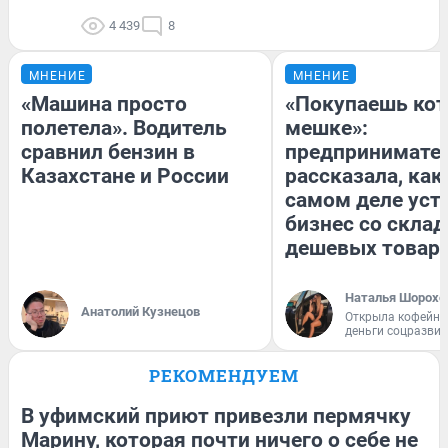
4 439
8
МНЕНИЕ
МНЕНИЕ
«Машина просто
«Покупаешь кот
полетела». Водитель
мешке»:
сравнил бензин в
предпринимате
Казахстане и России
рассказала, как
самом деле уст
бизнес со скла
дешевых товар
Наталья Шорохо
Анатолий Кузнецов
Открыла кофейну
деньги соцразви
РЕКОМЕНДУЕМ
В уфимский приют привезли пермячку
Марину, которая почти ничего о себе не