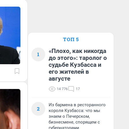
ТОП 5
«Плохо, как никогда
1
до этого»: таролог о
судьбе Кузбасса и
его жителей в
августе
14 776
17
Из бармена в ресторанного
2
короля Кузбасса: что мы
знаем о Печерском,
бизнесмене, спорящем с
губернаторами