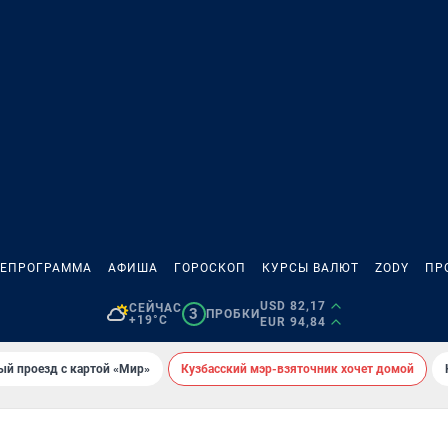
ЛЕПРОГРАММА
АФИША
ГОРОСКОП
КУРСЫ ВАЛЮТ
ZODY
ПР
USD 82,17
СЕЙЧАС
3
ПРОБКИ
+19°C
EUR 94,84
ый проезд с картой «Мир»
Кузбасский мэр-взяточник хочет домой