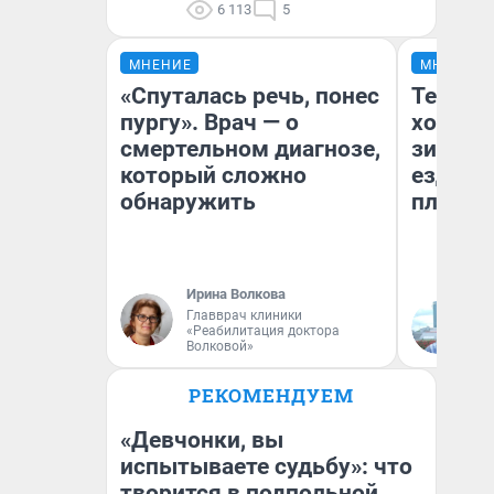
6 113
5
МНЕНИЕ
МНЕНИЕ
«Спуталась речь, понес
Тепло 
пургу». Врач — о
холодн
смертельном диагнозе,
зимой.
который сложно
ездит н
обнаружить
плюсы 
Ирина Волкова
Главврач клиники
Д
«Реабилитация доктора
Волковой»
РЕКОМЕНДУЕМ
«Девчонки, вы
испытываете судьбу»: что
творится в подпольной