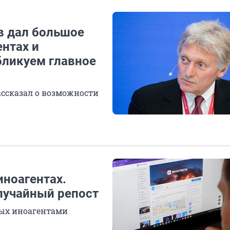
в дал большое
ентах и
бликуем главное
ассказал о возможности
иноагентах.
лучайный репост
ных иноагентами