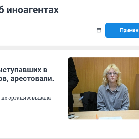
б иноагентах
Примен
ыступавших в
ов, арестовали.
о не организовывала