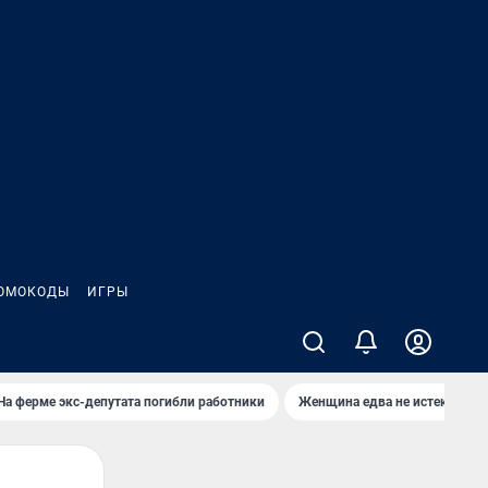
ОМОКОДЫ
ИГРЫ
На ферме экс-депутата погибли работники
Женщина едва не истекла кро