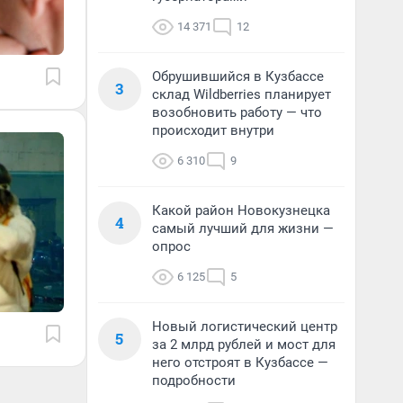
14 371
12
Обрушившийся в Кузбассе
3
склад Wildberries планирует
возобновить работу — что
происходит внутри
6 310
9
Какой район Новокузнецка
4
самый лучший для жизни —
опрос
6 125
5
Новый логистический центр
5
за 2 млрд рублей и мост для
него отстроят в Кузбассе —
подробности