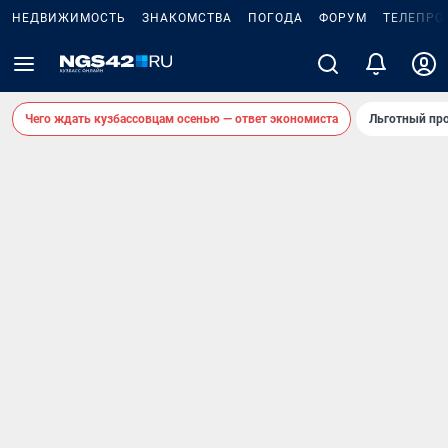
НЕДВИЖИМОСТЬ
ЗНАКОМСТВА
ПОГОДА
ФОРУМ
ТЕЛЕПРО
Чего ждать кузбассовцам осенью — ответ экономиста
Льготный про