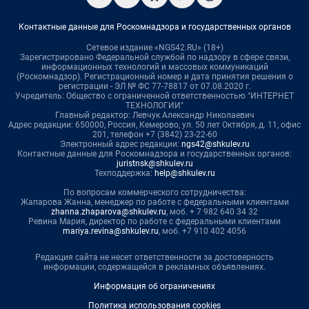
Контактные данные для Роскомнадзора и государственных органов
Сетевое издание «NGS42.RU» (18+)
Зарегистрировано Федеральной службой по надзору в сфере связи,
информационных технологий и массовых коммуникаций
(Роскомнадзор). Регистрационный номер и дата принятия решения о
регистрации - ЭЛ № ФС 77-78817 от 07.08.2020 г.
Учредитель: Общество с ограниченной ответственностью "ИНТЕРНЕТ
ТЕХНОЛОГИИ"
Главный редактор: Левчук Александр Николаевич
Адрес редакции: 650000, Россия, Кемерово, ул. 50 лет Октября, д. 11, офис
201, телефон +7 (3842) 23-22-60
Электронный адрес редакции:
ngs42@shkulev.ru
Контактные данные для Роскомнадзора и государственных органов:
juristnsk@shkulev.ru
Техподдержка:
help@shkulev.ru
По вопросам коммерческого сотрудничества:
Жапарова Жанна, менеджер по работе с федеральными клиентами
zhanna.zhaparova@shkulev.ru
, моб. + 7 982 640 34 32
Ревина Мария, директор по работе с федеральными клиентами
mariya.revina@shkulev.ru
, моб. +7 910 402 4056
Редакция сайта не несет ответственности за достоверность
информации, содержащейся в рекламных объявлениях.
Информация об ограничениях
Политика использования cookies