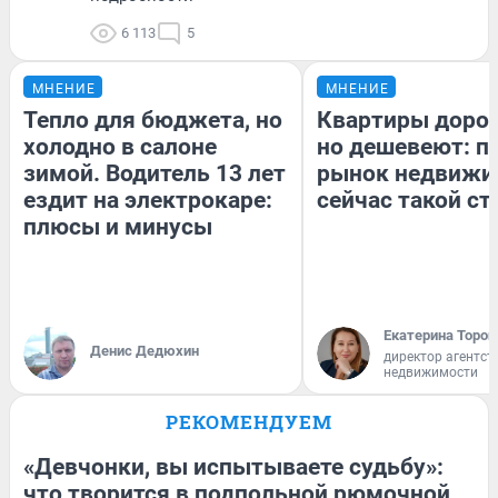
6 113
5
МНЕНИЕ
МНЕНИЕ
Тепло для бюджета, но
Квартиры доро
холодно в салоне
но дешевеют: п
зимой. Водитель 13 лет
рынок недвижи
ездит на электрокаре:
сейчас такой с
плюсы и минусы
Екатерина Тороп
Денис Дедюхин
директор агентст
недвижимости
РЕКОМЕНДУЕМ
«Девчонки, вы испытываете судьбу»:
что творится в подпольной рюмочной