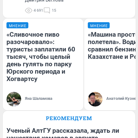
4 691
15
МНЕНИЕ
МНЕНИЕ
«Сливочное пиво
«Машина прост
разочаровало»:
полетела». Води
туристы заплатили 60
сравнил бензин
тысяч, чтобы целый
Казахстане и Р
день гулять по парку
Юрского периода и
Хогвартсу
Яна Шаламова
Анатолий Кузне
РЕКОМЕНДУЕМ
Ученый АлтГУ рассказала, ждать ли
нашествия комаров в августе