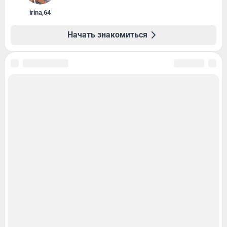
irina
,
64
Начать знакомиться