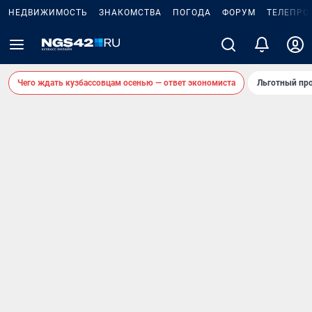
НЕДВИЖИМОСТЬ
ЗНАКОМСТВА
ПОГОДА
ФОРУМ
ТЕЛЕПРО
Чего ждать кузбассовцам осенью — ответ экономиста
Льготный про