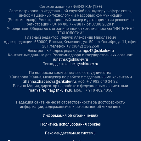
Сетевое издание «NGS42.RU» (18+)
Зарегистрировано Федеральной службой по надзору в сфере связи,
информационных технологий и массовых коммуникаций
(Роскомнадзор). Регистрационный номер и дата принятия решения о
регистрации - ЭЛ № ФС 77-78817 от 07.08.2020 г.
Учредитель: Общество с ограниченной ответственностью "ИНТЕРНЕТ
ТЕХНОЛОГИИ"
Главный редактор: Левчук Александр Николаевич
Адрес редакции: 650000, Россия, Кемерово, ул. 50 лет Октября, д. 11, офис
201, телефон +7 (3842) 23-22-60
Электронный адрес редакции:
ngs42@shkulev.ru
Контактные данные для Роскомнадзора и государственных органов:
juristnsk@shkulev.ru
Техподдержка:
help@shkulev.ru
По вопросам коммерческого сотрудничества:
Жапарова Жанна, менеджер по работе с федеральными клиентами
zhanna.zhaparova@shkulev.ru
, моб. + 7 982 640 34 32
Ревина Мария, директор по работе с федеральными клиентами
mariya.revina@shkulev.ru
, моб. +7 910 402 4056
Редакция сайта не несет ответственности за достоверность
информации, содержащейся в рекламных объявлениях.
Информация об ограничениях
Политика использования cookies
Рекомендательные системы