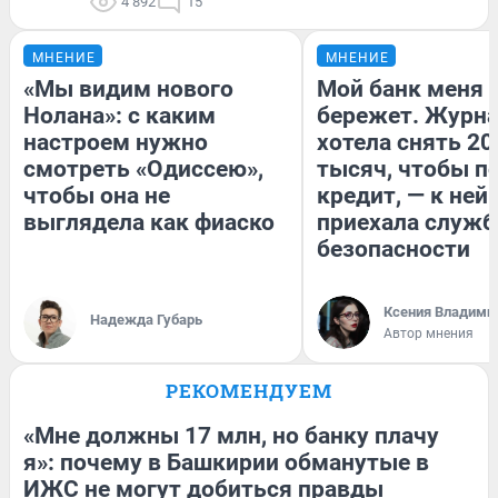
4 892
15
МНЕНИЕ
МНЕНИЕ
«Мы видим нового
Мой банк меня
Нолана»: с каким
бережет. Журн
настроем нужно
хотела снять 20
смотреть «Одиссею»,
тысяч, чтобы п
чтобы она не
кредит, — к ней
выглядела как фиаско
приехала служб
безопасности
Ксения Владими
Надежда Губарь
Автор мнения
РЕКОМЕНДУЕМ
«Мне должны 17 млн, но банку плачу
я»: почему в Башкирии обманутые в
ИЖС не могут добиться правды