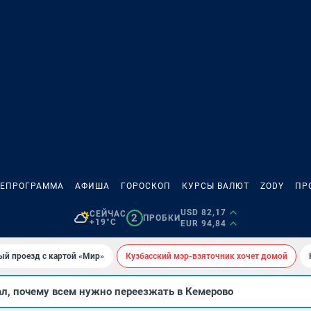
ЛЕПРОГРАММА
АФИША
ГОРОСКОП
КУРСЫ ВАЛЮТ
ZODY
ПР
USD 82,17
СЕЙЧАС
2
ПРОБКИ
+19°C
EUR 94,84
ый проезд с картой «Мир»
Кузбасский мэр-взяточник хочет домой
ал, почему всем нужно переезжать в Кемерово