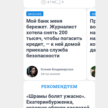
6 116
5
МНЕНИЕ
МНЕНИЕ
Мой банк меня
Продаш
бережет. Журналист
возьмут
хотела снять 200
нам го
тысяч, чтобы погасить
налого
кредит, — к ней домой
коснет
приехала служба
даже р
безопасности
Ксения Владимирская
Ан
Автор мнения
РЕКОМЕНДУЕМ
«Шрамы болят ужасно».
Екатеринбурженка,
которую облили кислотой