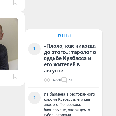
ТОП 5
«Плохо, как никогда
1
до этого»: таролог о
судьбе Кузбасса и
его жителей в
августе
14 836
20
Из бармена в ресторанного
2
короля Кузбасса: что мы
знаем о Печерском,
бизнесмене, спорящем с
губернаторами