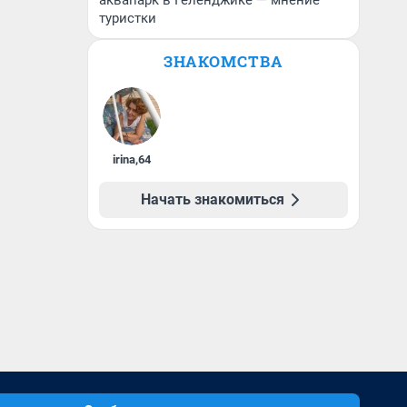
аквапарк в Геленджике — мнение
туристки
ЗНАКОМСТВА
irina
,
64
Начать знакомиться