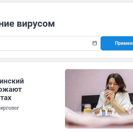
ние вирусом
Примен
чинский
рожают
тах
лерголог