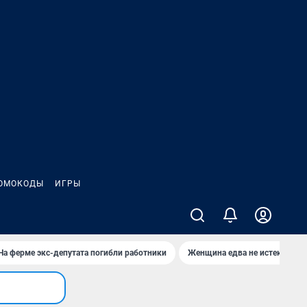
ОМОКОДЫ
ИГРЫ
На ферме экс-депутата погибли работники
Женщина едва не истекла кро