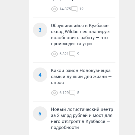
14 375
12
Обрушившийся в Кузбассе
3
склад Wildberries планирует
возобновить работу — что
происходит внутри
6 321
9
Какой район Новокузнецка
4
самый лучший для жизни —
опрос
6 129
5
Новый логистический центр
5
за 2 млрд рублей и мост для
него отстроят в Кузбассе —
подробности