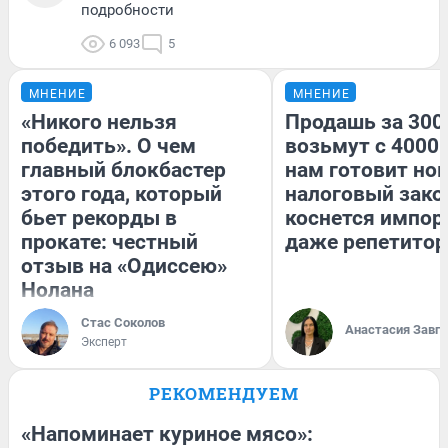
подробности
6 093
5
МНЕНИЕ
МНЕНИЕ
«Никого нельзя
Продашь за 3000
победить». О чем
возьмут с 4000.
главный блокбастер
нам готовит но
этого года, который
налоговый зако
бьет рекорды в
коснется импор
прокате: честный
даже репетитор
отзыв на «Одиссею»
Нолана
Стас Соколов
Анастасия Завг
Эксперт
РЕКОМЕНДУЕМ
«Напоминает куриное мясо»: