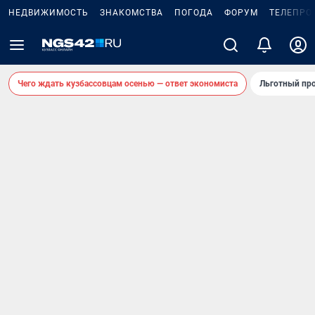
НЕДВИЖИМОСТЬ
ЗНАКОМСТВА
ПОГОДА
ФОРУМ
ТЕЛЕПРО
Чего ждать кузбассовцам осенью — ответ экономиста
Льготный про