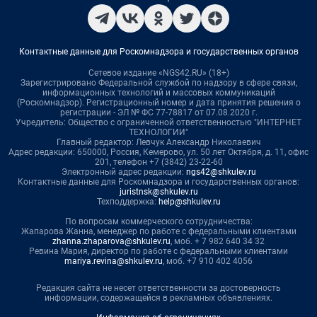
Контактные данные для Роскомнадзора и государственных органов
Сетевое издание «NGS42.RU» (18+)
Зарегистрировано Федеральной службой по надзору в сфере связи,
информационных технологий и массовых коммуникаций
(Роскомнадзор). Регистрационный номер и дата принятия решения о
регистрации - ЭЛ № ФС 77-78817 от 07.08.2020 г.
Учредитель: Общество с ограниченной ответственностью "ИНТЕРНЕТ
ТЕХНОЛОГИИ"
Главный редактор: Левчук Александр Николаевич
Адрес редакции: 650000, Россия, Кемерово, ул. 50 лет Октября, д. 11, офис
201, телефон +7 (3842) 23-22-60
Электронный адрес редакции:
ngs42@shkulev.ru
Контактные данные для Роскомнадзора и государственных органов:
juristnsk@shkulev.ru
Техподдержка:
help@shkulev.ru
По вопросам коммерческого сотрудничества:
Жапарова Жанна, менеджер по работе с федеральными клиентами
zhanna.zhaparova@shkulev.ru
, моб. + 7 982 640 34 32
Ревина Мария, директор по работе с федеральными клиентами
mariya.revina@shkulev.ru
, моб. +7 910 402 4056
Редакция сайта не несет ответственности за достоверность
информации, содержащейся в рекламных объявлениях.