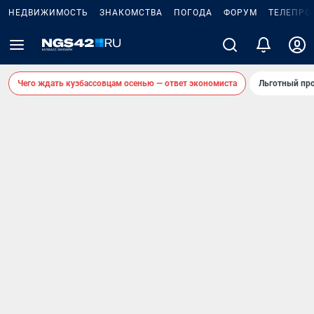
НЕДВИЖИМОСТЬ
ЗНАКОМСТВА
ПОГОДА
ФОРУМ
ТЕЛЕПРО
Чего ждать кузбассовцам осенью — ответ экономиста
Льготный про