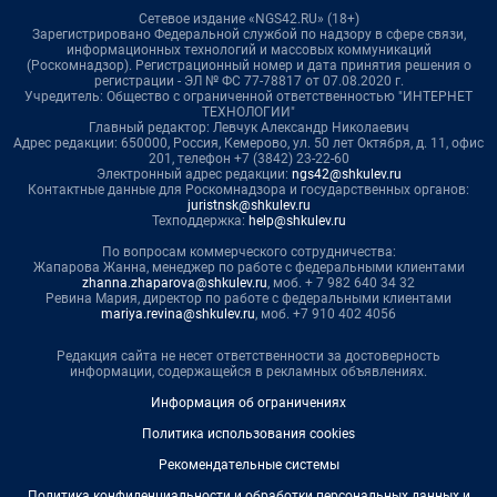
Сетевое издание «NGS42.RU» (18+)
Зарегистрировано Федеральной службой по надзору в сфере связи,
информационных технологий и массовых коммуникаций
(Роскомнадзор). Регистрационный номер и дата принятия решения о
регистрации - ЭЛ № ФС 77-78817 от 07.08.2020 г.
Учредитель: Общество с ограниченной ответственностью "ИНТЕРНЕТ
ТЕХНОЛОГИИ"
Главный редактор: Левчук Александр Николаевич
Адрес редакции: 650000, Россия, Кемерово, ул. 50 лет Октября, д. 11, офис
201, телефон +7 (3842) 23-22-60
Электронный адрес редакции:
ngs42@shkulev.ru
Контактные данные для Роскомнадзора и государственных органов:
juristnsk@shkulev.ru
Техподдержка:
help@shkulev.ru
По вопросам коммерческого сотрудничества:
Жапарова Жанна, менеджер по работе с федеральными клиентами
zhanna.zhaparova@shkulev.ru
, моб. + 7 982 640 34 32
Ревина Мария, директор по работе с федеральными клиентами
mariya.revina@shkulev.ru
, моб. +7 910 402 4056
Редакция сайта не несет ответственности за достоверность
информации, содержащейся в рекламных объявлениях.
Информация об ограничениях
Политика использования cookies
Рекомендательные системы
Политика конфиденциальности и обработки персональных данных и