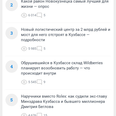
Какой район Новокузнецка самый лучший для
2
жизни — опрос
6 014
5
Новый логистический центр за 2 млрд рублей и
3
мост для него отстроят в Кузбассе —
подробности
5 985
5
Обрушившийся в Кузбассе склад Wildberries
4
планирует возобновить работу — что
происходит внутри
5 545
9
Наручники вместо Rolex: как судили экс-главу
5
Минздрава Кузбасса и бывшего миллионера
Дмитрия Беглова
4 676
15