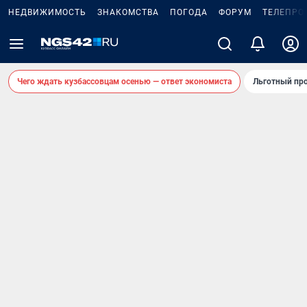
НЕДВИЖИМОСТЬ
ЗНАКОМСТВА
ПОГОДА
ФОРУМ
ТЕЛЕПРО
Чего ждать кузбассовцам осенью — ответ экономиста
Льготный про