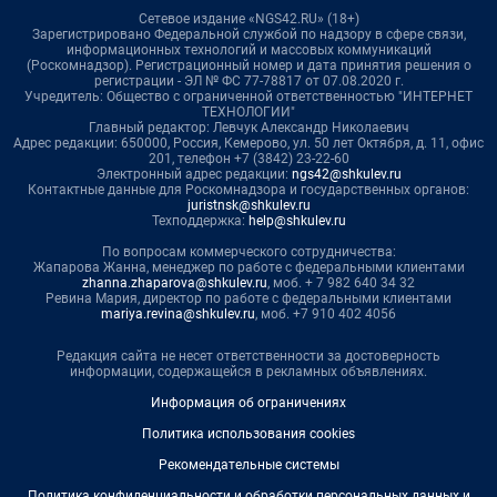
Сетевое издание «NGS42.RU» (18+)
Зарегистрировано Федеральной службой по надзору в сфере связи,
информационных технологий и массовых коммуникаций
(Роскомнадзор). Регистрационный номер и дата принятия решения о
регистрации - ЭЛ № ФС 77-78817 от 07.08.2020 г.
Учредитель: Общество с ограниченной ответственностью "ИНТЕРНЕТ
ТЕХНОЛОГИИ"
Главный редактор: Левчук Александр Николаевич
Адрес редакции: 650000, Россия, Кемерово, ул. 50 лет Октября, д. 11, офис
201, телефон +7 (3842) 23-22-60
Электронный адрес редакции:
ngs42@shkulev.ru
Контактные данные для Роскомнадзора и государственных органов:
juristnsk@shkulev.ru
Техподдержка:
help@shkulev.ru
По вопросам коммерческого сотрудничества:
Жапарова Жанна, менеджер по работе с федеральными клиентами
zhanna.zhaparova@shkulev.ru
, моб. + 7 982 640 34 32
Ревина Мария, директор по работе с федеральными клиентами
mariya.revina@shkulev.ru
, моб. +7 910 402 4056
Редакция сайта не несет ответственности за достоверность
информации, содержащейся в рекламных объявлениях.
Информация об ограничениях
Политика использования cookies
Рекомендательные системы
Политика конфиденциальности и обработки персональных данных и