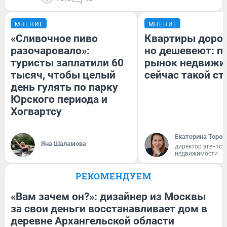
МНЕНИЕ
МНЕНИЕ
«Сливочное пиво
Квартиры доро
разочаровало»:
но дешевеют: п
туристы заплатили 60
рынок недвижи
тысяч, чтобы целый
сейчас такой с
день гулять по парку
Юрского периода и
Хогвартсу
Екатерина Тороп
Яна Шаламова
директор агентст
недвижимости
РЕКОМЕНДУЕМ
«Вам зачем он?»: дизайнер из Москвы
за свои деньги восстанавливает дом в
деревне Архангельской области