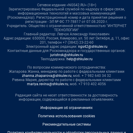
Сетевое издание «NGS42.RU» (18+)
Зарегистрировано Федеральной службой по надзору в сфере связи,
информационных технологий и массовых коммуникаций
(Роскомнадзор). Регистрационный номер и дата принятия решения о
регистрации - ЭЛ № ФС 77-78817 от 07.08.2020 г.
Учредитель: Общество с ограниченной ответственностью "ИНТЕРНЕТ
ТЕХНОЛОГИИ"
Главный редактор: Левчук Александр Николаевич
Адрес редакции: 650000, Россия, Кемерово, ул. 50 лет Октября, д. 11, офис
201, телефон +7 (3842) 23-22-60
Электронный адрес редакции:
ngs42@shkulev.ru
Контактные данные для Роскомнадзора и государственных органов:
juristnsk@shkulev.ru
Техподдержка:
help@shkulev.ru
По вопросам коммерческого сотрудничества:
Жапарова Жанна, менеджер по работе с федеральными клиентами
zhanna.zhaparova@shkulev.ru
, моб. + 7 982 640 34 32
Ревина Мария, директор по работе с федеральными клиентами
mariya.revina@shkulev.ru
, моб. +7 910 402 4056
Редакция сайта не несет ответственности за достоверность
информации, содержащейся в рекламных объявлениях.
Информация об ограничениях
Политика использования cookies
Рекомендательные системы
Политика конфиденциальности и обработки персональных данных и