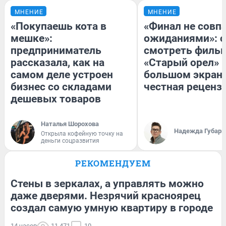
МНЕНИЕ
МНЕНИЕ
«Покупаешь кота в
«Финал не совпа
мешке»:
ожиданиями»: с
предприниматель
смотреть филь
рассказала, как на
«Старый орел» 
самом деле устроен
большом экран
бизнес со складами
честная реценз
дешевых товаров
Наталья Шорохова
Надежда Губарь
Открыла кофейную точку на
деньги соцразвития
РЕКОМЕНДУЕМ
Стены в зеркалах, а управлять можно
даже дверями. Незрячий красноярец
создал самую умную квартиру в городе
14 часов
11 471
10