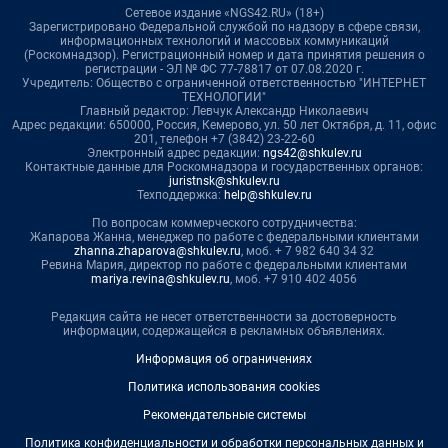
Сетевое издание «NGS42.RU» (18+)
Зарегистрировано Федеральной службой по надзору в сфере связи,
информационных технологий и массовых коммуникаций
(Роскомнадзор). Регистрационный номер и дата принятия решения о
регистрации - ЭЛ № ФС 77-78817 от 07.08.2020 г.
Учредитель: Общество с ограниченной ответственностью "ИНТЕРНЕТ
ТЕХНОЛОГИИ"
Главный редактор: Левчук Александр Николаевич
Адрес редакции: 650000, Россия, Кемерово, ул. 50 лет Октября, д. 11, офис
201, телефон +7 (3842) 23-22-60
Электронный адрес редакции:
ngs42@shkulev.ru
Контактные данные для Роскомнадзора и государственных органов:
juristnsk@shkulev.ru
Техподдержка:
help@shkulev.ru
По вопросам коммерческого сотрудничества:
Жапарова Жанна, менеджер по работе с федеральными клиентами
zhanna.zhaparova@shkulev.ru
, моб. + 7 982 640 34 32
Ревина Мария, директор по работе с федеральными клиентами
mariya.revina@shkulev.ru
, моб. +7 910 402 4056
Редакция сайта не несет ответственности за достоверность
информации, содержащейся в рекламных объявлениях.
Информация об ограничениях
Политика использования cookies
Рекомендательные системы
Политика конфиденциальности и обработки персональных данных и