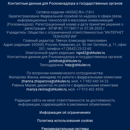
Контактные данные для Роскомнадзора и государственных органов
Сетевое издание «NGS42.RU» (18+)
Зарегистрировано Федеральной службой по надзору в сфере связи,
информационных технологий и массовых коммуникаций
(Роскомнадзор). Регистрационный номер и дата принятия решения о
регистрации - ЭЛ № ФС 77-78817 от 07.08.2020 г.
Учредитель: Общество с ограниченной ответственностью "ИНТЕРНЕТ
ТЕХНОЛОГИИ"
Главный редактор: Левчук Александр Николаевич
Адрес редакции: 650000, Россия, Кемерово, ул. 50 лет Октября, д. 11, офис
201, телефон +7 (3842) 23-22-60
Электронный адрес редакции:
ngs42@shkulev.ru
Контактные данные для Роскомнадзора и государственных органов:
juristnsk@shkulev.ru
Техподдержка:
help@shkulev.ru
По вопросам коммерческого сотрудничества:
Жапарова Жанна, менеджер по работе с федеральными клиентами
zhanna.zhaparova@shkulev.ru
, моб. + 7 982 640 34 32
Ревина Мария, директор по работе с федеральными клиентами
mariya.revina@shkulev.ru
, моб. +7 910 402 4056
Редакция сайта не несет ответственности за достоверность
информации, содержащейся в рекламных объявлениях.
Информация об ограничениях
Политика использования cookies
Рекомендательные системы