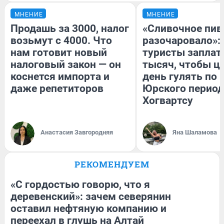
МНЕНИЕ
МНЕНИЕ
Продашь за 3000, налог
«Сливочное пив
возьмут с 4000. Что
разочаровало»:
нам готовит новый
туристы заплат
налоговый закон — он
тысяч, чтобы ц
коснется импорта и
день гулять по 
даже репетиторов
Юрского период
Хогвартсу
Анастасия Завгородняя
Яна Шаламова
РЕКОМЕНДУЕМ
«С гордостью говорю, что я
деревенский»: зачем северянин
оставил нефтяную компанию и
переехал в глушь на Алтай