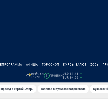
ЛЕПРОГРАММА
АФИША
ГОРОСКОП
КУРСЫ ВАЛЮТ
ZODY
ПР
USD 81,41
СЕЙЧАС
1
ПРОБКИ
+17°C
EUR 94,06
 проезд с картой «Мир»
Топливо в Кузбассе подешевело
Кузбасски