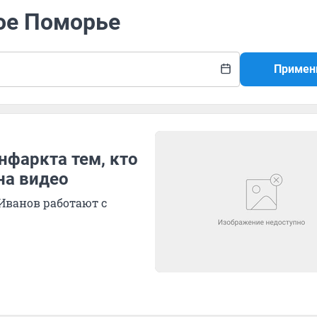
вое Поморье
Примен
инфаркта тем, кто
на видео
Иванов работают с