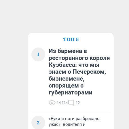
ТОП 5
Из бармена в
1
ресторанного короля
Кузбасса: что мы
знаем о Печерском,
бизнесмене,
спорящем с
губернаторами
14 114
12
«Руки и ноги разбросало,
2
ужас»: водителя и