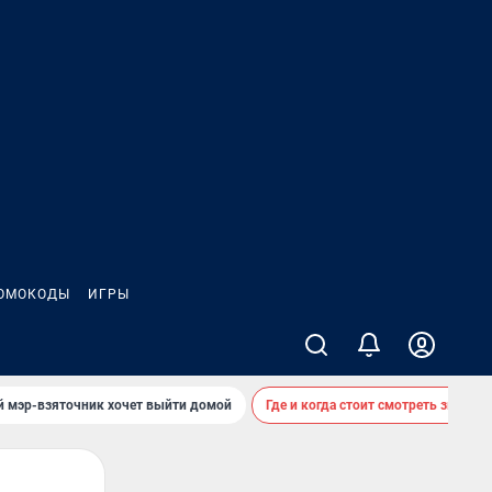
ОМОКОДЫ
ИГРЫ
й мэр-взяточник хочет выйти домой
Где и когда стоит смотреть звездоп