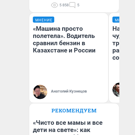
5 858
5
МНЕНИЕ
МНЕНИЕ
«Машина просто
Наслед
полетела». Водитель
чудом 
сравнил бензин в
трансп
Казахстане и России
разнес
советс
Ол
Бл
Анатолий Кузнецов
вл
би
РЕКОМЕНДУЕМ
«Чисто все мамы и все
дети на свете»: как