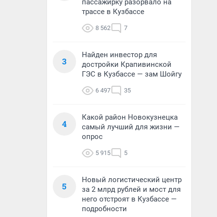
пассажирку разорвало на
трассе в Кузбассе
8 562
7
Найден инвестор для
3
достройки Крапивинской
ГЭС в Кузбассе — зам Шойгу
6 497
35
Какой район Новокузнецка
4
самый лучший для жизни —
опрос
5 915
5
Новый логистический центр
5
за 2 млрд рублей и мост для
него отстроят в Кузбассе —
подробности