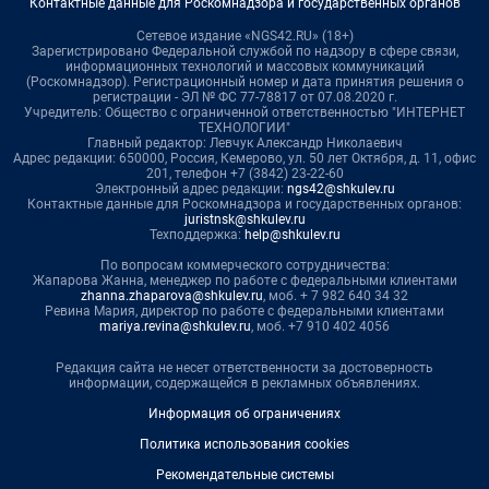
Контактные данные для Роскомнадзора и государственных органов
Сетевое издание «NGS42.RU» (18+)
Зарегистрировано Федеральной службой по надзору в сфере связи,
информационных технологий и массовых коммуникаций
(Роскомнадзор). Регистрационный номер и дата принятия решения о
регистрации - ЭЛ № ФС 77-78817 от 07.08.2020 г.
Учредитель: Общество с ограниченной ответственностью "ИНТЕРНЕТ
ТЕХНОЛОГИИ"
Главный редактор: Левчук Александр Николаевич
Адрес редакции: 650000, Россия, Кемерово, ул. 50 лет Октября, д. 11, офис
201, телефон +7 (3842) 23-22-60
Электронный адрес редакции:
ngs42@shkulev.ru
Контактные данные для Роскомнадзора и государственных органов:
juristnsk@shkulev.ru
Техподдержка:
help@shkulev.ru
По вопросам коммерческого сотрудничества:
Жапарова Жанна, менеджер по работе с федеральными клиентами
zhanna.zhaparova@shkulev.ru
, моб. + 7 982 640 34 32
Ревина Мария, директор по работе с федеральными клиентами
mariya.revina@shkulev.ru
, моб. +7 910 402 4056
Редакция сайта не несет ответственности за достоверность
информации, содержащейся в рекламных объявлениях.
Информация об ограничениях
Политика использования cookies
Рекомендательные системы