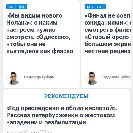
МНЕНИЕ
МНЕНИЕ
«Мы видим нового
«Финал не совпа
Нолана»: с каким
ожиданиями»: с
настроем нужно
смотреть филь
смотреть «Одиссею»,
«Старый орел» 
чтобы она не
большом экран
выглядела как фиаско
честная реценз
Надежда Губарь
Надежда Губарь
РЕКОМЕНДУЕМ
«Год преследовал и облил кислотой».
Рассказ петербурженки о жестоком
нападении и реабилитации
10 часов
7 271
121