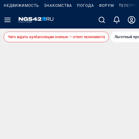
НЕДВИЖИМОСТЬ
ЗНАКОМСТВА
ПОГОДА
ФОРУМ
ТЕЛЕПРО
Чего ждать кузбассовцам осенью — ответ экономиста
Льготный про