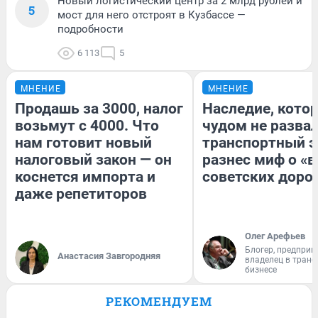
Новый логистический центр за 2 млрд рублей и
5
мост для него отстроят в Кузбассе —
подробности
6 113
5
МНЕНИЕ
МНЕНИЕ
Продашь за 3000, налог
Наследие, кото
возьмут с 4000. Что
чудом не разва
нам готовит новый
транспортный э
налоговый закон — он
разнес миф о «
коснется импорта и
советских доро
даже репетиторов
Олег Арефьев
Блогер, предприн
Анастасия Завгородняя
владелец в тран
бизнесе
РЕКОМЕНДУЕМ