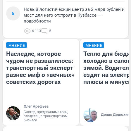
Новый логистический центр за 2 млрд рублей и
5
мост для него отстроят в Кузбассе —
подробности
6 113
5
МНЕНИЕ
МНЕНИЕ
Наследие, которое
Тепло для бюдж
чудом не развалилось:
холодно в сало
транспортный эксперт
зимой. Водитель
разнес миф о «вечных»
ездит на электр
советских дорогах
плюсы и минус
Олег Арефьев
Блогер, предприниматель,
Денис Дедюхин
владелец в транспортном
бизнесе