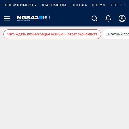
НЕДВИЖИМОСТЬ
ЗНАКОМСТВА
ПОГОДА
ФОРУМ
ТЕЛЕПРО
Чего ждать кузбассовцам осенью — ответ экономиста
Льготный про