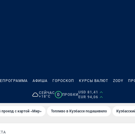
ЛЕПРОГРАММА
АФИША
ГОРОСКОП
КУРСЫ ВАЛЮТ
ZODY
ПР
USD 81,41
СЕЙЧАС
0
ПРОБКИ
+18°C
EUR 94,06
 проезд с картой «Мир»
Топливо в Кузбассе подешевело
Кузбасски
ЕТА