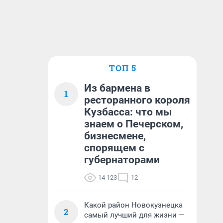
ТОП 5
Из бармена в
1
ресторанного короля
Кузбасса: что мы
знаем о Печерском,
бизнесмене,
спорящем с
губернаторами
14 123
12
Какой район Новокузнецка
2
самый лучший для жизни —