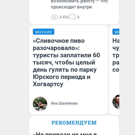
возобновить работу — что
происходит внутри
4 456
8
МНЕНИЕ
МНЕНИЕ
«Сливочное пиво
Наслед
разочаровало»:
чудом 
туристы заплатили 60
трансп
тысяч, чтобы целый
разнес
день гулять по парку
советс
Юрского периода и
Хогвартсу
Ол
Бл
Яна Шаламова
вл
би
РЕКОМЕНДУЕМ
«Не привози их мне в