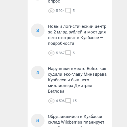
опрос
5 924
5
Новый логистический центр
3
за 2 млрд рублей и мост для
него отстроят в Кузбассе —
подробности
5 867
5
Наручники вместо Rolex: как
4
судили экс-главу Минздрава
Кузбасса и бывшего
миллионера Дмитрия
Беглова
4 506
15
Обрушившийся в Кузбассе
5
склад Wildberries планирует