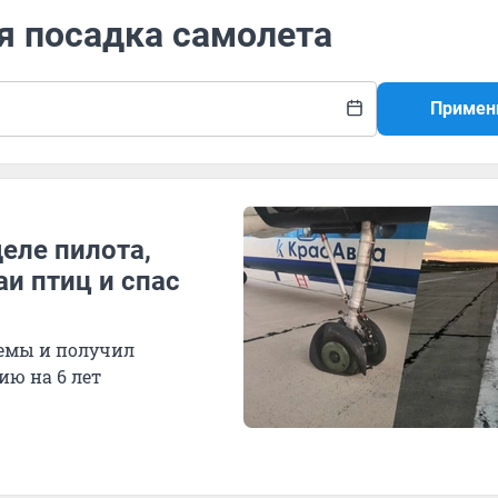
я посадка самолета
Примен
деле пилота,
аи птиц и спас
темы и получил
ию на 6 лет