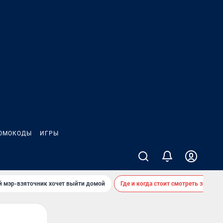
ОМОКОДЫ
ИГРЫ
й мэр-взяточник хочет выйти домой
Где и когда стоит смотреть звездоп