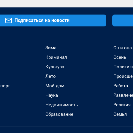
Подписаться на новости
Зима
Он и она
Криминал
Осень
Культура
Политик
Лето
Происше
спорт
Мой дом
Работа
Наука
Развлеч
Недвижимость
Религия
Образование
Семья