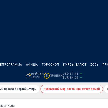
ЛЕПРОГРАММА
АФИША
ГОРОСКОП
КУРСЫ ВАЛЮТ
ZODY
ПР
USD 81,41
СЕЙЧАС
5
ПРОБКИ
+23°C
EUR 94,06
ый проезд с картой «Мир»
Кузбасский мэр-взяточник хочет домой
РЕБЕНКОМ