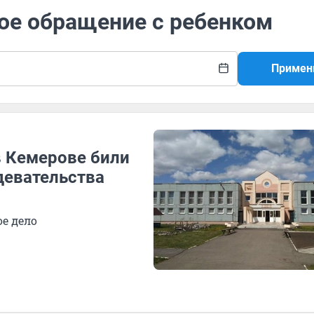
кое обращение с ребенком
Примен
в Кемерове били
здевательства
е дело