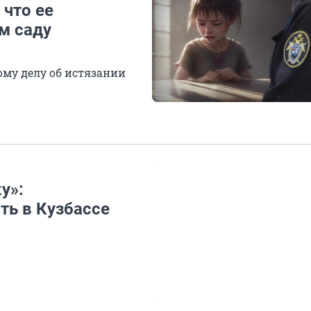
 что ее
м саду
ому делу об истязании
у»:
ть в Кузбассе