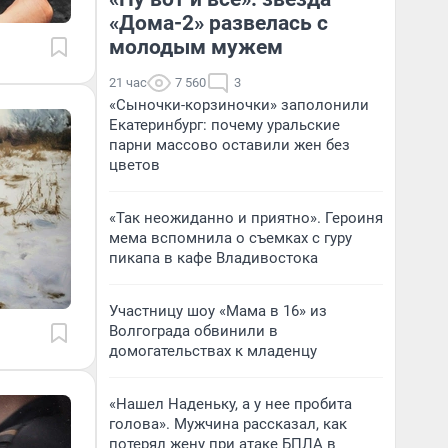
«Дома-2» развелась с
молодым мужем
21 час
7 560
3
«Сыночки-корзиночки» заполонили
Екатеринбург: почему уральские
парни массово оставили жен без
цветов
«Так неожиданно и приятно». Героиня
мема вспомнила о съемках с гуру
пикапа в кафе Владивостока
Участницу шоу «Мама в 16» из
Волгограда обвинили в
домогательствах к младенцу
«Нашел Наденьку, а у нее пробита
голова». Мужчина рассказал, как
потерял жену при атаке БПЛА в