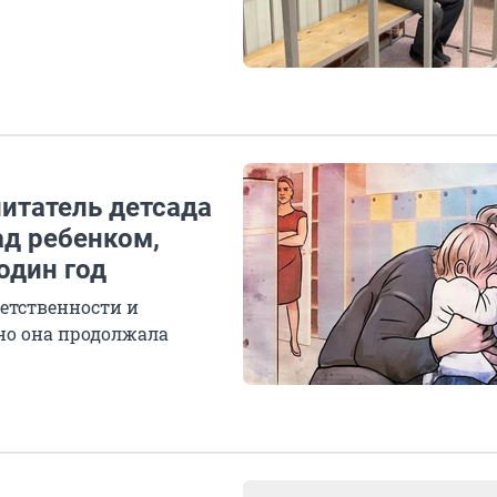
питатель детсада
ад ребенком,
один год
етственности и
но она продолжала