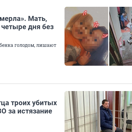
умерла». Мать,
 четыре дня без
ебенка голодом, лишают
тца троих убитых
О за истязание