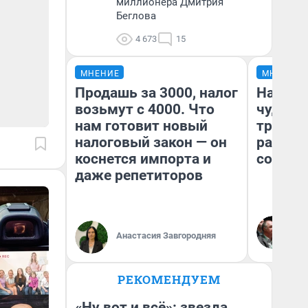
миллионера Дмитрия
Беглова
4 673
15
МНЕНИЕ
МНЕНИЕ
Продашь за 3000, налог
Наслед
возьмут с 4000. Что
чудом 
нам готовит новый
трансп
налоговый закон — он
разнес
коснется импорта и
советс
даже репетиторов
Ол
Бл
Анастасия Завгородняя
вл
би
РЕКОМЕНДУЕМ
«Ну вот и всё»: звезда