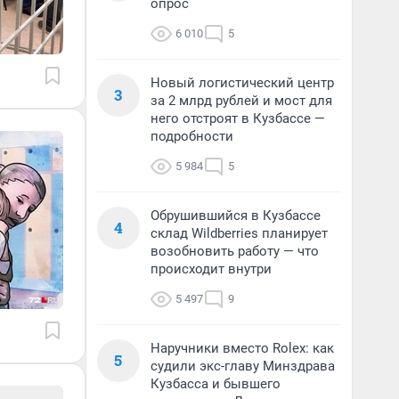
опрос
6 010
5
Новый логистический центр
3
за 2 млрд рублей и мост для
него отстроят в Кузбассе —
подробности
5 984
5
Обрушившийся в Кузбассе
4
склад Wildberries планирует
возобновить работу — что
происходит внутри
5 497
9
Наручники вместо Rolex: как
5
судили экс-главу Минздрава
Кузбасса и бывшего