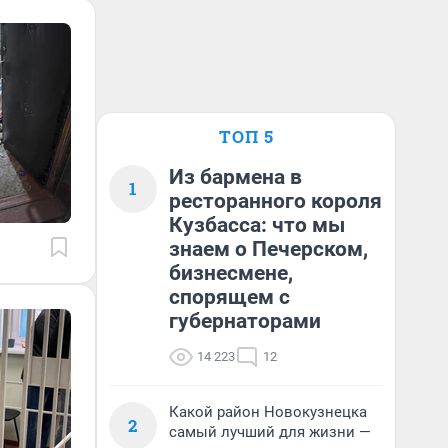
ТОП 5
Из бармена в
1
ресторанного короля
Кузбасса: что мы
знаем о Печерском,
бизнесмене,
спорящем с
губернаторами
14 223
12
Какой район Новокузнецка
2
самый лучший для жизни —