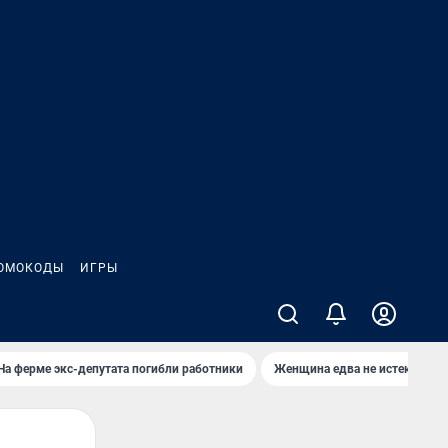
ОМОКОДЫ
ИГРЫ
На ферме экс-депутата погибли работники
Женщина едва не истекла кро