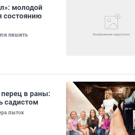
ал»: молодой
я состоянию
ется лишить
 перец в раны:
ь садистом
ера пыток