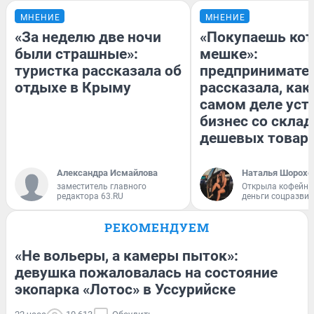
МНЕНИЕ
МНЕНИЕ
«За неделю две ночи
«Покупаешь кот
были страшные»:
мешке»:
туристка рассказала об
предпринимате
отдыхе в Крыму
рассказала, как
самом деле уст
бизнес со скла
дешевых товар
Александра Исмайлова
Наталья Шорохо
заместитель главного
Открыла кофейну
редактора 63.RU
деньги соцразви
РЕКОМЕНДУЕМ
«Не вольеры, а камеры пыток»:
девушка пожаловалась на состояние
экопарка «Лотос» в Уссурийске