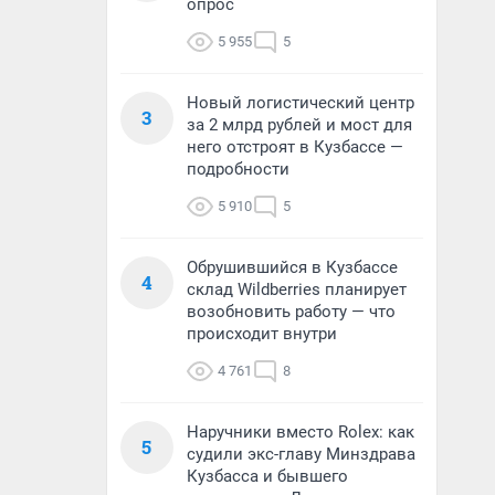
опрос
5 955
5
Новый логистический центр
3
за 2 млрд рублей и мост для
него отстроят в Кузбассе —
подробности
5 910
5
Обрушившийся в Кузбассе
4
склад Wildberries планирует
возобновить работу — что
происходит внутри
4 761
8
Наручники вместо Rolex: как
5
судили экс-главу Минздрава
Кузбасса и бывшего