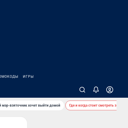
ОМОКОДЫ
ИГРЫ
й мэр-взяточник хочет выйти домой
Где и когда стоит смотреть звездоп