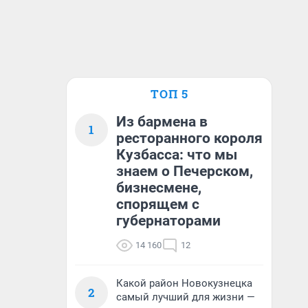
ТОП 5
Из бармена в
1
ресторанного короля
Кузбасса: что мы
знаем о Печерском,
бизнесмене,
спорящем с
губернаторами
14 160
12
Какой район Новокузнецка
2
самый лучший для жизни —