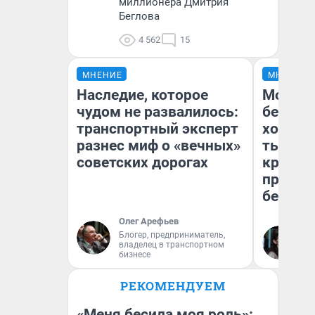
миллионера Дмитрия
Беглова
4 562
15
МНЕНИЕ
МНЕНИЕ
Наследие, которое
Мой ба
чудом не развалилось:
береже
транспортный эксперт
хотела 
разнес миф о «вечных»
тысяч,
советских дорогах
кредит,
приеха
безопа
Олег Арефьев
Блогер, предприниматель,
Кс
владелец в транспортном
Ав
бизнесе
РЕКОМЕНДУЕМ
«Меня бесила моя роль»: