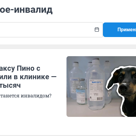
ное-инвалид
Примен
аксу Пино с
или в клинике —
 тысяч
станется инвалидом?