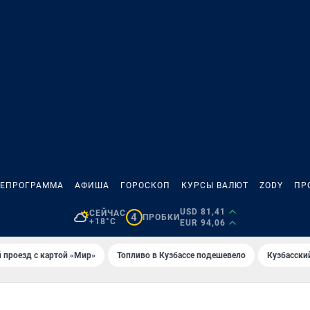
ЛЕПРОГРАММА
АФИША
ГОРОСКОП
КУРСЫ ВАЛЮТ
ZODY
ПР
USD 81,41
СЕЙЧАС
4
ПРОБКИ
+18°C
EUR 94,06
 проезд с картой «Мир»
Топливо в Кузбассе подешевело
Кузбасски