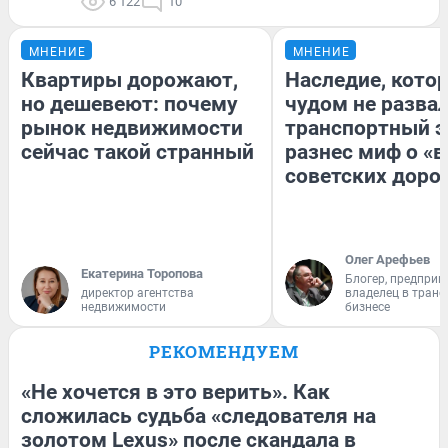
6 122
10
МНЕНИЕ
МНЕНИЕ
Квартиры дорожают,
Наследие, кото
но дешевеют: почему
чудом не разва
рынок недвижимости
транспортный э
сейчас такой странный
разнес миф о «
советских доро
Олег Арефьев
Екатерина Торопова
Блогер, предприн
директор агентства
владелец в тран
недвижимости
бизнесе
РЕКОМЕНДУЕМ
«Не хочется в это верить». Как
сложилась судьба «следователя на
золотом Lexus» после скандала в