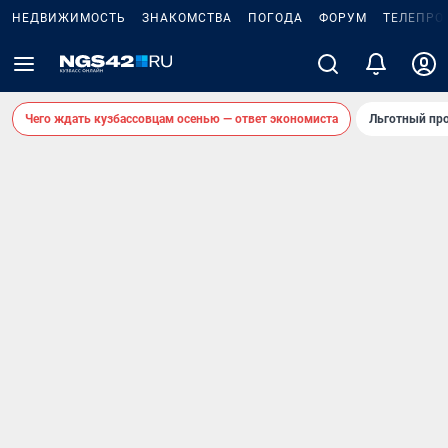
НЕДВИЖИМОСТЬ
ЗНАКОМСТВА
ПОГОДА
ФОРУМ
ТЕЛЕПРО
Чего ждать кузбассовцам осенью — ответ экономиста
Льготный про