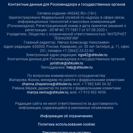
Контактные данные для Роскомнадзора и государственных органов
Сетевое издание «NGS42.RU» (18+)
Зарегистрировано Федеральной службой по надзору в сфере связи,
информационных технологий и массовых коммуникаций
(Роскомнадзор). Регистрационный номер и дата принятия решения о
регистрации - ЭЛ № ФС 77-78817 от 07.08.2020 г.
Учредитель: Общество с ограниченной ответственностью "ИНТЕРНЕТ
ТЕХНОЛОГИИ"
Главный редактор: Левчук Александр Николаевич
Адрес редакции: 650000, Россия, Кемерово, ул. 50 лет Октября, д. 11, офис
201, телефон +7 (3842) 23-22-60
Электронный адрес редакции:
ngs42@shkulev.ru
Контактные данные для Роскомнадзора и государственных органов:
juristnsk@shkulev.ru
Техподдержка:
help@shkulev.ru
По вопросам коммерческого сотрудничества:
Жапарова Жанна, менеджер по работе с федеральными клиентами
zhanna.zhaparova@shkulev.ru
, моб. + 7 982 640 34 32
Ревина Мария, директор по работе с федеральными клиентами
mariya.revina@shkulev.ru
, моб. +7 910 402 4056
Редакция сайта не несет ответственности за достоверность
информации, содержащейся в рекламных объявлениях.
Информация об ограничениях
Политика использования cookies
Рекомендательные системы