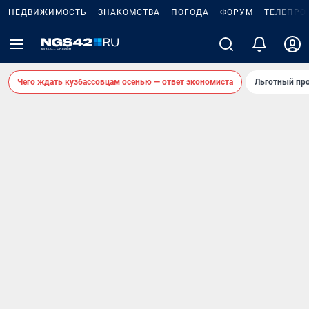
НЕДВИЖИМОСТЬ
ЗНАКОМСТВА
ПОГОДА
ФОРУМ
ТЕЛЕПРО
Чего ждать кузбассовцам осенью — ответ экономиста
Льготный про