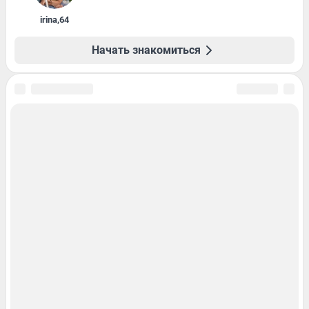
irina
,
64
Начать знакомиться