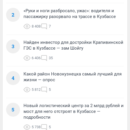
«Руки и ноги разбросало, ужас»: водителя и
2
пассажирку разорвало на трассе в Кузбассе
8 408
7
Найден инвестор для достройки Крапивинской
3
ГЭС в Кузбассе — зам Шойгу
6 406
35
Какой район Новокузнецка самый лучший для
4
жизни — опрос
5 812
5
Новый логистический центр за 2 млрд рублей и
5
мост для него отстроят в Кузбассе —
подробности
5 738
5