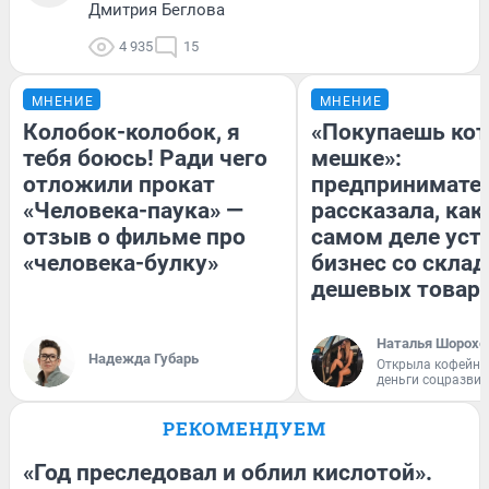
Дмитрия Беглова
4 935
15
МНЕНИЕ
МНЕНИЕ
Колобок-колобок, я
«Покупаешь кот
тебя боюсь! Ради чего
мешке»:
отложили прокат
предпринимате
«Человека-паука» —
рассказала, как
отзыв о фильме про
самом деле уст
«человека-булку»
бизнес со скла
дешевых товар
Наталья Шорохо
Надежда Губарь
Открыла кофейну
деньги соцразви
РЕКОМЕНДУЕМ
«Год преследовал и облил кислотой».