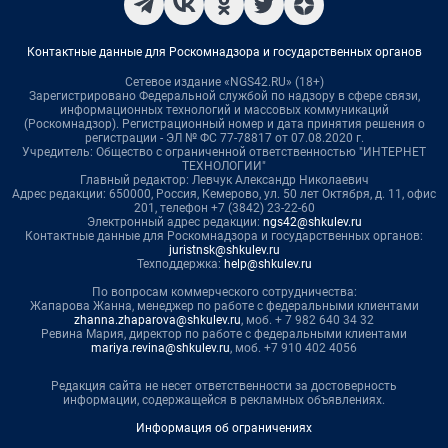
Контактные данные для Роскомнадзора и государственных органов
Сетевое издание «NGS42.RU» (18+)
Зарегистрировано Федеральной службой по надзору в сфере связи,
информационных технологий и массовых коммуникаций
(Роскомнадзор). Регистрационный номер и дата принятия решения о
регистрации - ЭЛ № ФС 77-78817 от 07.08.2020 г.
Учредитель: Общество с ограниченной ответственностью "ИНТЕРНЕТ
ТЕХНОЛОГИИ"
Главный редактор: Левчук Александр Николаевич
Адрес редакции: 650000, Россия, Кемерово, ул. 50 лет Октября, д. 11, офис
201, телефон +7 (3842) 23-22-60
Электронный адрес редакции:
ngs42@shkulev.ru
Контактные данные для Роскомнадзора и государственных органов:
juristnsk@shkulev.ru
Техподдержка:
help@shkulev.ru
По вопросам коммерческого сотрудничества:
Жапарова Жанна, менеджер по работе с федеральными клиентами
zhanna.zhaparova@shkulev.ru
, моб. + 7 982 640 34 32
Ревина Мария, директор по работе с федеральными клиентами
mariya.revina@shkulev.ru
, моб. +7 910 402 4056
Редакция сайта не несет ответственности за достоверность
информации, содержащейся в рекламных объявлениях.
Информация об ограничениях