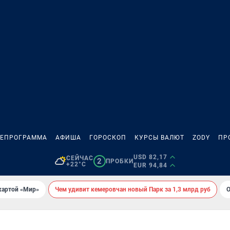
ЛЕПРОГРАММА
АФИША
ГОРОСКОП
КУРСЫ ВАЛЮТ
ZODY
ПР
USD 82,17
СЕЙЧАС
2
ПРОБКИ
+22°C
EUR 94,84
картой «Мир»
Чем удивит кемеровчан новый Парк за 1,3 млрд руб
О