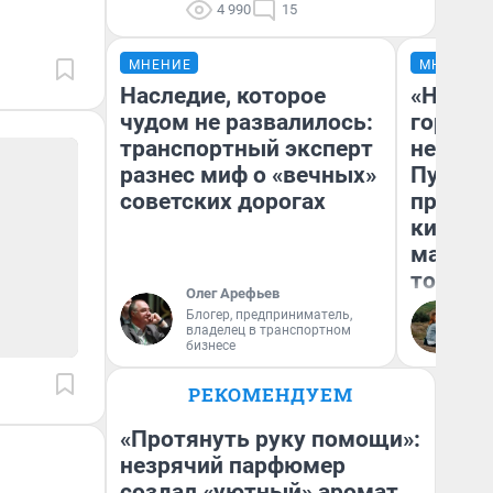
4 990
15
МНЕНИЕ
МНЕНИЕ
Наследие, которое
«Нет н
чудом не развалилось:
городов
транспортный эксперт
недофи
разнес миф о «вечных»
Путеше
советских дорогах
проеха
киломе
машине
того
Олег Арефьев
Блогер, предприниматель,
Ек
владелец в транспортном
бизнесе
РЕКОМЕНДУЕМ
«Протянуть руку помощи»:
незрячий парфюмер
создал «уютный» аромат