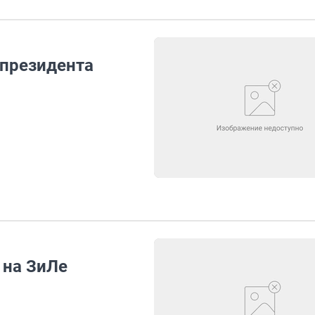
 президента
 на ЗиЛе