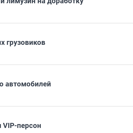
й лимузин на доработку
х грузовиков
о автомобилей
 VIP-персон