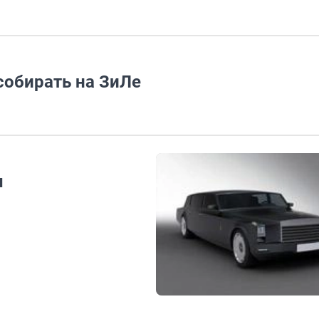
обирать на ЗиЛе
ы