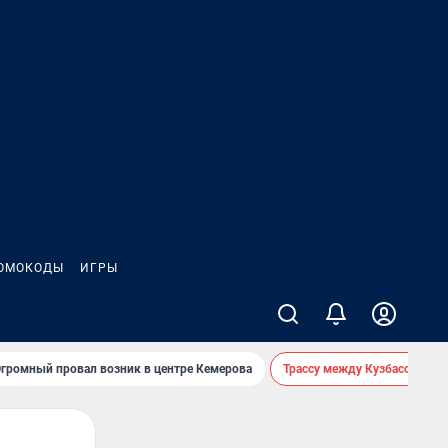
ОМОКОДЫ
ИГРЫ
громный провал возник в центре Кемерова
Трассу между Кузбассом и 