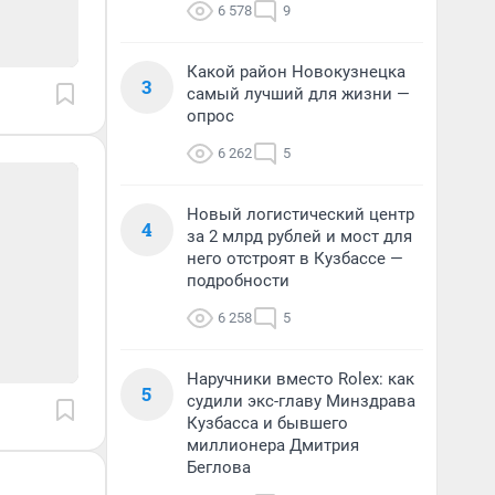
6 578
9
Какой район Новокузнецка
3
самый лучший для жизни —
опрос
6 262
5
Новый логистический центр
4
за 2 млрд рублей и мост для
него отстроят в Кузбассе —
подробности
6 258
5
Наручники вместо Rolex: как
5
судили экс-главу Минздрава
Кузбасса и бывшего
миллионера Дмитрия
Беглова