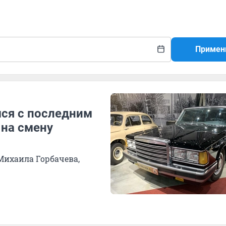
Примен
мся с последним
 на смену
Михаила Горбачева,