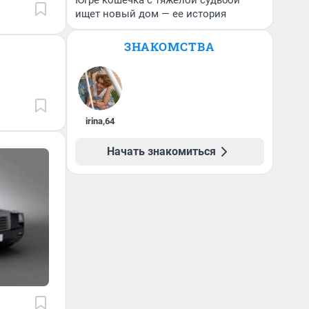
Югре кошечка с тяжелой судьбой
ищет новый дом — ее история
ЗНАКОМСТВА
irina
,
64
Начать знакомиться