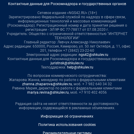
Контактные данные для Роскомнадзора и государственных органов
Сетевое издание «NGS42.RU» (18+)
Зарегистрировано Федеральной службой по надзору в сфере связи,
информационных технологий и массовых коммуникаций
(Роскомнадзор). Регистрационный номер и дата принятия решения о
регистрации - ЭЛ № ФС 77-78817 от 07.08.2020 г.
Учредитель: Общество с ограниченной ответственностью "ИНТЕРНЕТ
ТЕХНОЛОГИИ"
Главный редактор: Левчук Александр Николаевич
Адрес редакции: 650000, Россия, Кемерово, ул. 50 лет Октября, д. 11, офис
201, телефон +7 (3842) 23-22-60
Электронный адрес редакции:
ngs42@shkulev.ru
Контактные данные для Роскомнадзора и государственных органов:
juristnsk@shkulev.ru
Техподдержка:
help@shkulev.ru
По вопросам коммерческого сотрудничества:
Жапарова Жанна, менеджер по работе с федеральными клиентами
zhanna.zhaparova@shkulev.ru
, моб. + 7 982 640 34 32
Ревина Мария, директор по работе с федеральными клиентами
mariya.revina@shkulev.ru
, моб. +7 910 402 4056
Редакция сайта не несет ответственности за достоверность
информации, содержащейся в рекламных объявлениях.
Информация об ограничениях
Политика использования cookies
Рекомендательные системы