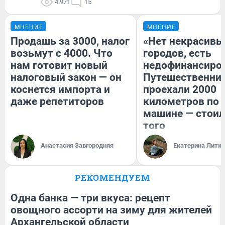
4 971
15
МНЕНИЕ
МНЕНИЕ
Продашь за 3000, налог
«Нет некрасивы
возьмут с 4000. Что
городов, есть
нам готовит новый
недофинансиро
налоговый закон — он
Путешественни
коснется импорта и
проехали 2000
даже репетиторов
километров по 
машине — стоил
того
Анастасия Завгородняя
Екатерина Литк
РЕКОМЕНДУЕМ
Одна банка — три вкуса: рецепт
овощного ассорти на зиму для жителей
Архангельской области