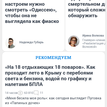
настроем нужно
смертельном ди
смотреть «Одиссею»,
который сложн
чтобы она не
обнаружить
выглядела как фиаско
Ирина Волкова
Главврач клиник
Надежда Губарь
«Реабилитация д
Волковой»
РЕКОМЕНДУЕМ
«На 18 отдыхающих 18 поваров». Как
проходит лето в Крыму с перебоями
света и бензина, водой по графику и
налетами БПЛА
14 часов
63 810
11
«Меня бесила моя роль»: как сегодня выглядит Пуговка
из «Папиных дочек»