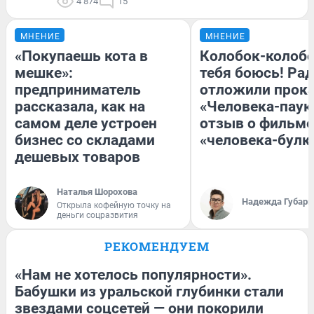
4 874
15
МНЕНИЕ
МНЕНИЕ
«Покупаешь кота в
Колобок-колобо
мешке»:
тебя боюсь! Рад
предприниматель
отложили прок
рассказала, как на
«Человека-паук
самом деле устроен
отзыв о фильме
бизнес со складами
«человека-булк
дешевых товаров
Наталья Шорохова
Надежда Губарь
Открыла кофейную точку на
деньги соцразвития
РЕКОМЕНДУЕМ
«Нам не хотелось популярности».
Бабушки из уральской глубинки стали
звездами соцсетей — они покорили