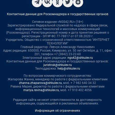
Контактные данные для Роскомнадзора и государственных органов
Сетевое издание «NGS42.RU» (18+)
Зарегистрировано Федеральной службой по надзору в сфере связи,
информационных технологий и массовых коммуникаций
(Роскомнадзор). Регистрационный номер и дата принятия решения о
регистрации - ЭЛ № ФС 77-78817 от 07.08.2020 г.
Учредитель: Общество с ограниченной ответственностью "ИНТЕРНЕТ
ТЕХНОЛОГИИ"
Главный редактор: Левчук Александр Николаевич
Адрес редакции: 650000, Россия, Кемерово, ул. 50 лет Октября, д. 11, офис
201, телефон +7 (3842) 23-22-60
Электронный адрес редакции:
ngs42@shkulev.ru
Контактные данные для Роскомнадзора и государственных органов:
juristnsk@shkulev.ru
Техподдержка:
help@shkulev.ru
По вопросам коммерческого сотрудничества:
Жапарова Жанна, менеджер по работе с федеральными клиентами
zhanna.zhaparova@shkulev.ru
, моб. + 7 982 640 34 32
Ревина Мария, директор по работе с федеральными клиентами
mariya.revina@shkulev.ru
, моб. +7 910 402 4056
Редакция сайта не несет ответственности за достоверность
информации, содержащейся в рекламных объявлениях.
Информация об ограничениях