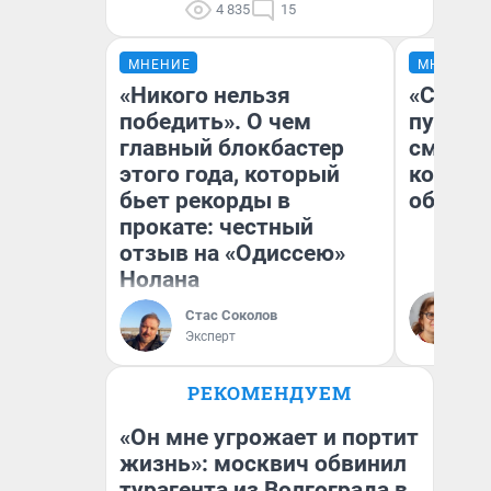
4 835
15
МНЕНИЕ
МНЕНИЕ
«Никого нельзя
«Спутал
победить». О чем
пургу».
главный блокбастер
смерте
этого года, который
которы
бьет рекорды в
обнару
прокате: честный
отзыв на «Одиссею»
Нолана
Ир
Гл
Стас Соколов
«Р
Эксперт
Во
РЕКОМЕНДУЕМ
«Он мне угрожает и портит
жизнь»: москвич обвинил
турагента из Волгограда в