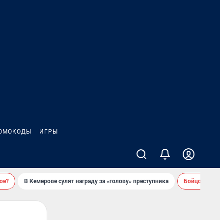
ОМОКОДЫ
ИГРЫ
ое?
В Кемерове сулят награду за «голову» преступника
Бойцовский 