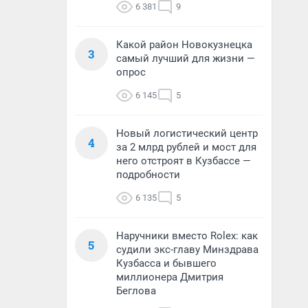
6 381
9
Какой район Новокузнецка
3
самый лучший для жизни —
опрос
6 145
5
Новый логистический центр
4
за 2 млрд рублей и мост для
него отстроят в Кузбассе —
подробности
6 135
5
Наручники вместо Rolex: как
5
судили экс-главу Минздрава
Кузбасса и бывшего
миллионера Дмитрия
Беглова