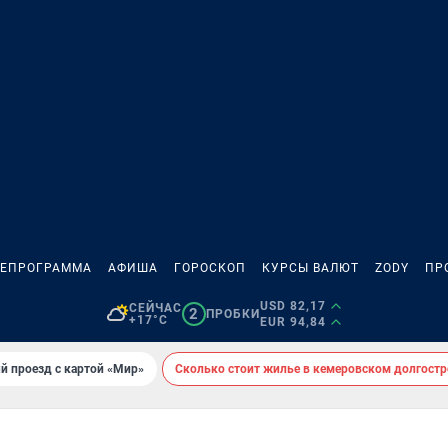
ЛЕПРОГРАММА
АФИША
ГОРОСКОП
КУРСЫ ВАЛЮТ
ZODY
ПР
USD 82,17
СЕЙЧАС
2
ПРОБКИ
+17°C
EUR 94,84
й проезд с картой «Мир»
Сколько стоит жилье в кемеровском долгостр