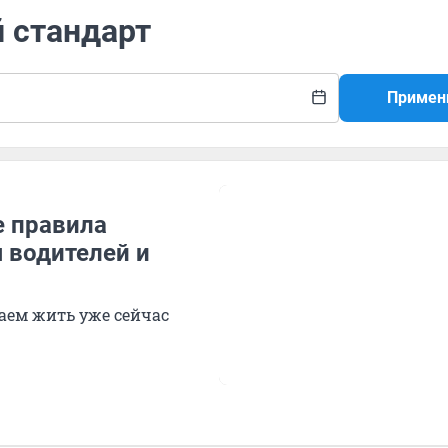
й стандарт
Примен
е правила
 водителей и
аем жить уже сейчас