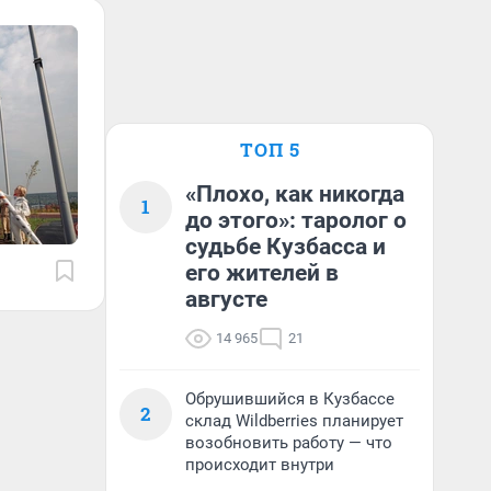
ТОП 5
«Плохо, как никогда
1
до этого»: таролог о
судьбе Кузбасса и
его жителей в
августе
14 965
21
Обрушившийся в Кузбассе
2
склад Wildberries планирует
возобновить работу — что
происходит внутри