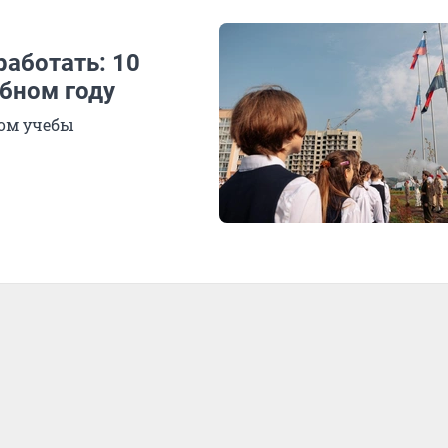
работать: 10
бном году
лом учебы