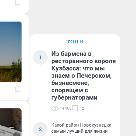
ТОП 5
Из бармена в
1
ресторанного короля
Кузбасса: что мы
знаем о Печерском,
бизнесмене,
спорящем с
губернаторами
14 163
12
Какой район Новокузнецка
2
самый лучший для жизни —