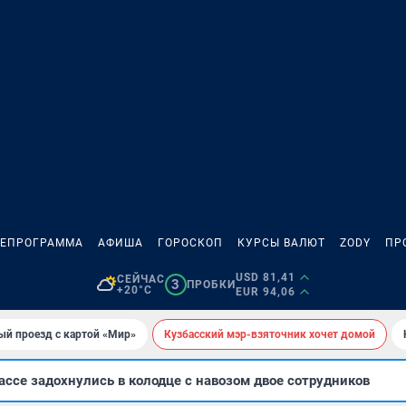
ЛЕПРОГРАММА
АФИША
ГОРОСКОП
КУРСЫ ВАЛЮТ
ZODY
ПР
USD 81,41
СЕЙЧАС
3
ПРОБКИ
+20°C
EUR 94,06
ый проезд с картой «Мир»
Кузбасский мэр-взяточник хочет домой
ссе задохнулись в колодце с навозом двое сотрудников