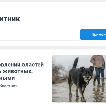
щитник
Примен
овлении властей
ь животных:
нными
областной