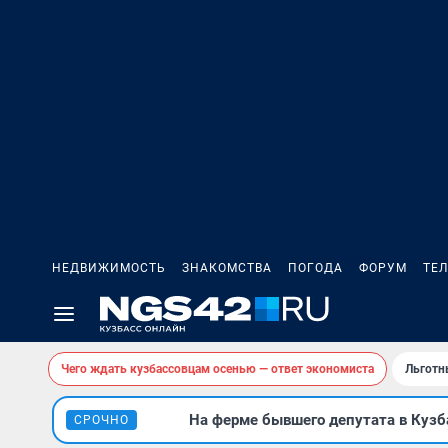
НЕДВИЖИМОСТЬ
ЗНАКОМСТВА
ПОГОДА
ФОРУМ
ТЕ
Чего ждать кузбассовцам осенью — ответ экономиста
Льготн
На ферме бывшего депутата в Кузба
СРОЧНО