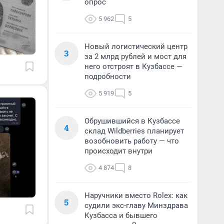
опрос
5 962
5
Новый логистический центр
3
за 2 млрд рублей и мост для
него отстроят в Кузбассе —
подробности
5 919
5
Обрушившийся в Кузбассе
4
склад Wildberries планирует
возобновить работу — что
происходит внутри
4 874
8
Наручники вместо Rolex: как
5
судили экс-главу Минздрава
Кузбасса и бывшего