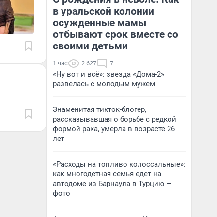
в уральской колонии
осужденные мамы
отбывают срок вместе со
своими детьми
1 час
2 627
7
«Ну вот и всё»: звезда «Дома-2»
развелась с молодым мужем
Знаменитая тикток-блогер,
рассказывавшая о борьбе с редкой
формой рака, умерла в возрасте 26
лет
«Расходы на топливо колоссальные»:
как многодетная семья едет на
автодоме из Барнаула в Турцию —
фото