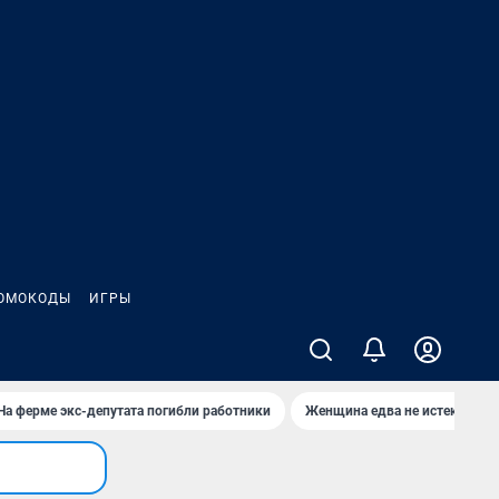
ОМОКОДЫ
ИГРЫ
На ферме экс-депутата погибли работники
Женщина едва не истекла кро