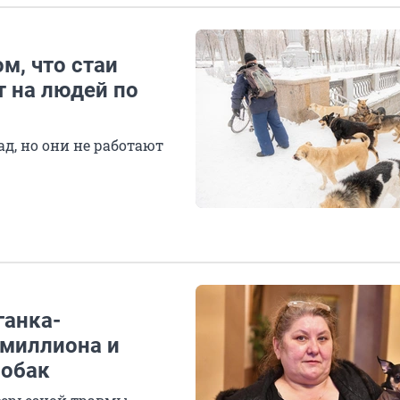
ом, что стаи
 на людей по
д, но они не работают
ганка-
 миллиона и
собак