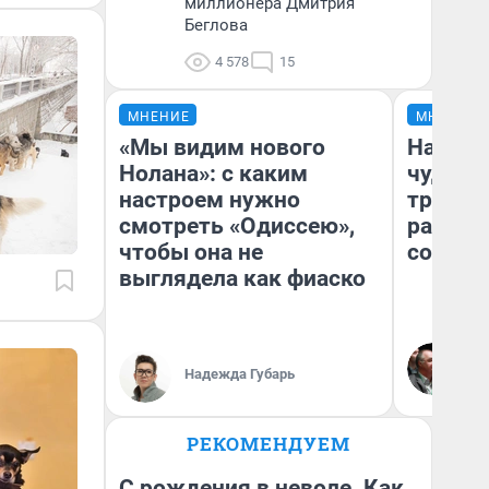
миллионера Дмитрия
Беглова
4 578
15
МНЕНИЕ
МНЕНИЕ
«Мы видим нового
Наслед
Нолана»: с каким
чудом 
настроем нужно
трансп
смотреть «Одиссею»,
разнес
чтобы она не
советс
выглядела как фиаско
Ол
Бл
Надежда Губарь
вл
би
РЕКОМЕНДУЕМ
С рождения в неволе. Как