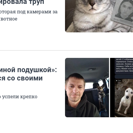
ировала труп
торая под камерами за
ивотное
шиной подушкой»:
я со своими
о успели крепко