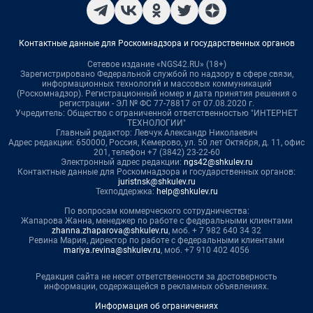
Контактные данные для Роскомнадзора и государственных органов
Сетевое издание «NGS42.RU» (18+)
Зарегистрировано Федеральной службой по надзору в сфере связи,
информационных технологий и массовых коммуникаций
(Роскомнадзор). Регистрационный номер и дата принятия решения о
регистрации - ЭЛ № ФС 77-78817 от 07.08.2020 г.
Учредитель: Общество с ограниченной ответственностью "ИНТЕРНЕТ
ТЕХНОЛОГИИ"
Главный редактор: Левчук Александр Николаевич
Адрес редакции: 650000, Россия, Кемерово, ул. 50 лет Октября, д. 11, офис
201, телефон +7 (3842) 23-22-60
Электронный адрес редакции:
ngs42@shkulev.ru
Контактные данные для Роскомнадзора и государственных органов:
juristnsk@shkulev.ru
Техподдержка:
help@shkulev.ru
По вопросам коммерческого сотрудничества:
Жапарова Жанна, менеджер по работе с федеральными клиентами
zhanna.zhaparova@shkulev.ru
, моб. + 7 982 640 34 32
Ревина Мария, директор по работе с федеральными клиентами
mariya.revina@shkulev.ru
, моб. +7 910 402 4056
Редакция сайта не несет ответственности за достоверность
информации, содержащейся в рекламных объявлениях.
Информация об ограничениях