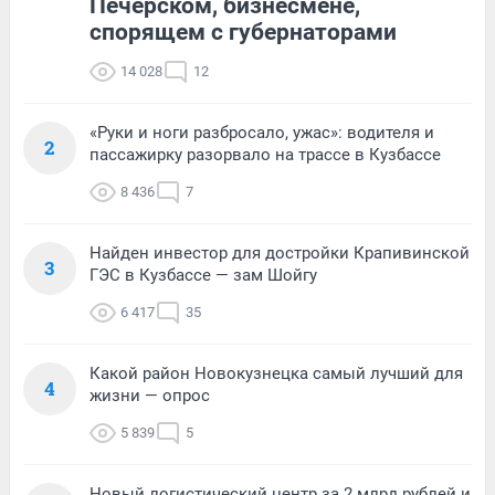
Печерском, бизнесмене,
спорящем с губернаторами
14 028
12
«Руки и ноги разбросало, ужас»: водителя и
2
пассажирку разорвало на трассе в Кузбассе
8 436
7
Найден инвестор для достройки Крапивинской
3
ГЭС в Кузбассе — зам Шойгу
6 417
35
Какой район Новокузнецка самый лучший для
4
жизни — опрос
5 839
5
Новый логистический центр за 2 млрд рублей и