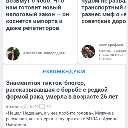
возьмут с 4000. Что
чудом не разва
нам готовит новый
транспортный э
налоговый закон — он
разнес миф о «
коснется импорта и
советских доро
даже репетиторов
Олег Арефьев
Блогер, предприн
Анастасия Завгородняя
владелец в тран
бизнесе
РЕКОМЕНДУЕМ
Знаменитая тикток-блогер,
рассказывавшая о борьбе с редкой
формой рака, умерла в возрасте 26 лет
6 августа
8 499
30
«Нашел Наденьку, а у нее пробита голова». Мужчина
рассказал, как потерял жену при атаке БПЛА в Архипо-
Осиповке