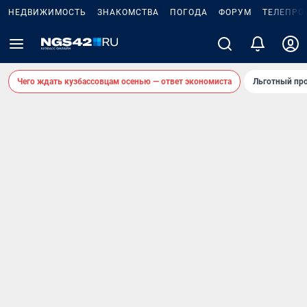
НЕДВИЖИМОСТЬ
ЗНАКОМСТВА
ПОГОДА
ФОРУМ
ТЕЛЕПРО
Чего ждать кузбассовцам осенью — ответ экономиста
Льготный про